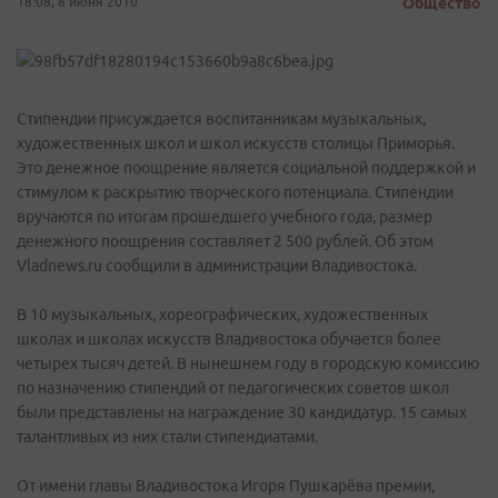
18:08, 8 июня 2010
Общество
Стипендии присуждается воспитанникам музыкальных,
художественных школ и школ искусств столицы Приморья.
Это денежное поощрение является социальной поддержкой и
стимулом к раскрытию творческого потенциала. Стипендии
вручаются по итогам прошедшего учебного года, размер
денежного поощрения составляет 2 500 рублей. Об этом
Vladnews.ru сообщили в администрации Владивостока.
В 10 музыкальных, хореографических, художественных
школах и школах искусств Владивостока обучается более
четырех тысяч детей. В нынешнем году в городскую комиссию
по назначению стипендий от педагогических советов школ
были представлены на награждение 30 кандидатур. 15 самых
талантливых из них стали стипендиатами.
От имени главы Владивостока Игоря Пушкарёва премии,