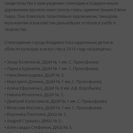
свидетельства о присуждении стипендии и подарки юным
дарованиям вручила заместитель главы администрации Елена
Гавро. Она пожелала талантливым художникам, танцорам,
музыкантам и вокалистам дальнейших успехов в учебе и
творчестве.
Стипендиями города Владивостока одаренным детям в
области культуры и искусства в 2010 году награждены:
• Захар Бельтюков, ДШИ № 1 им. С. Прокофьева;
• Лариса Бурнаева, ДШИ № 1 им. С. Прокофьева;
• Нина Виноградова, ДШИ № 3;
• Маргарита Демина, ДШИ № 1 им. С. Прокофьева;
• Алина Ефременко, ДШИ № 8 им. А.В. Воробьева;
• Никита Игнатенко, ДШИ № 3;
• Дмитрий Колясников, ДШИ № 1 им. С. Прокофьева;
• Вячеслав Масенко, ДШИ № 1 им. С. Прокофьева;
• Вероника Плоткина, ДХШ № 1;
• Андрей Страшко, ДМШ № 2;
• Александра Стефанюк, ДХШ № 3;