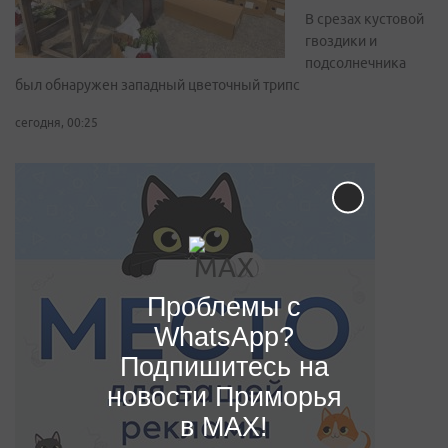
В срезах кустовой
гвоздики и
подсолнечника
был обнаружен западный цветочный трипс
сегодня, 00:25
Проблемы с
WhatsApp?
Подпишитесь на
новости Приморья
в MAX!