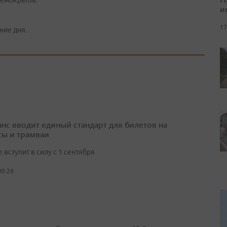
демократов.
и
17
ние дня.
нс вводит единый стандарт для билетов на
сы и трамваи
вступит в силу с 1 сентября
00:26