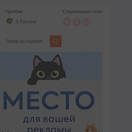
Пробки
Социальные сети
0 баллов
Город на ладони