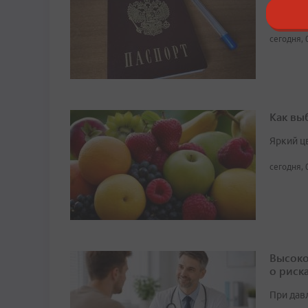
Среди о
сегодня, 
Как вы
Яркий ц
сегодня, 
Высоко
о риск
При дав