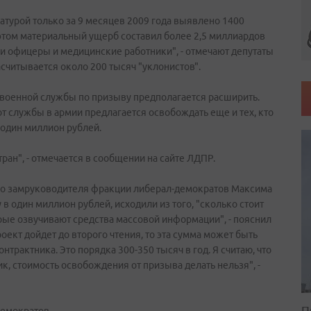
турой только за 9 месяцев 2009 года выявлено 1400
этом материальный ущерб составил более 2,5 миллиардов
и офицеры и медицинские работники", - отмечают депутаты
считывается около 200 тысяч "уклонистов".
 военной службы по призыву предполагается расширить.
 службы в армии предлагается освобождать еще и тех, кто
 один миллион рублей.
ран", - отмечается в сообщении на сайте ЛДПР.
ого замруководителя фракции либерал-демократов Максима
в один миллион рублей, исходили из того, "сколько стоит
орые озвучивают средства массовой информации", - пояснил
оект дойдет до второго чтения, то эта сумма может быть
трактника. Это порядка 300-350 тысяч в год. Я считаю, что
к, стоимость освобождения от призыва делать нельзя", -
П