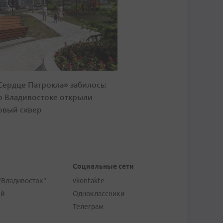
Сердце Патрокла» забилось:
о Владивостоке открыли
овый сквер
Социальные сети
"Владивосток"
vkontakte
ей
Одноклассники
Телеграм