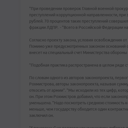
"При проведении проверок Главной военной прокура
преступлений коррупционной направленности, при 
рублей. 70 процентов таких преступлений совершил
фракции ЛДПР. - "Всего в Российской Федерации на
Согласно проекту закона, условия освобождения от
Помимо уже предусмотренных законом оснований от
внесет на специальный счет Министерства обороны
"Подобная практика распространена в целом ряде ст
По словам одного из авторов законопроекта, перв
Рохмистрова, авторы законопроекта, называя сумму 
откосить от армии". "Мы исходили из тех цифр, кот
он. При этом Рохмистров добавил, что если законопр
уменьшена. "Надо посмотреть среднюю стоимость кон
меньше, чем государству обходится один контрактни
заключил он.