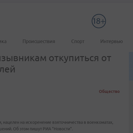
ика
Происшествия
Спорт
Интервью
зывникам откупиться от
блей
Общество
 нацелен на искоренение взяточничества в военкоматах,
ений. Об этом пишут РИА "Новости".