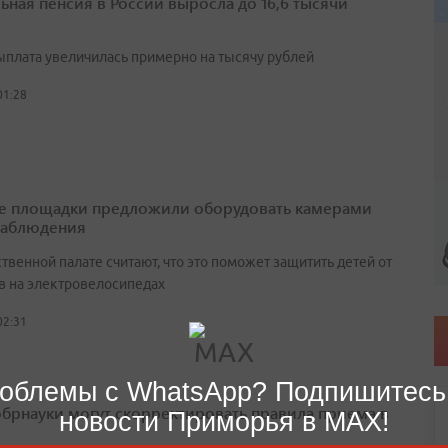
ьная пенсия в России выросла до 16,6 тысячи
выплата увеличилась примерно на тысячу рублей
01:28
е площадки предложили оборудовать камерами
наблюдения
венной палате считают, что это поможет защитить детей от
в на электровелосипедах
02:31
облемы с WhatsApp? Подпишитесь
брнауки могут скорректировать правила приема в
новости Приморья в MAX!