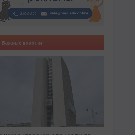
Важные новости
риморье закрепилось в десятке лучших