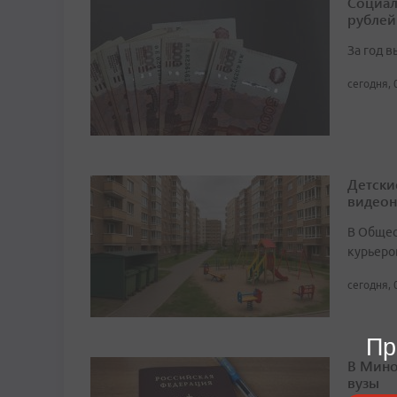
Социал
рублей
За год 
сегодня, 
Детски
видео
В Общест
курьеро
сегодня, 
Пр
В Мино
вузы