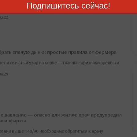
Подпишитесь сейчас!
бсуждаемых вариантов — квоты для победителей олимпиад
03:22
брать спелую дыню: простые правила от фермера
вет и сетчатый узор на корке — главные признаки зрелости
04:29
е давление — опасно для жизни: врач предупредил
ах инфаркта
лении выше 140/90 необходимо обратиться к врачу