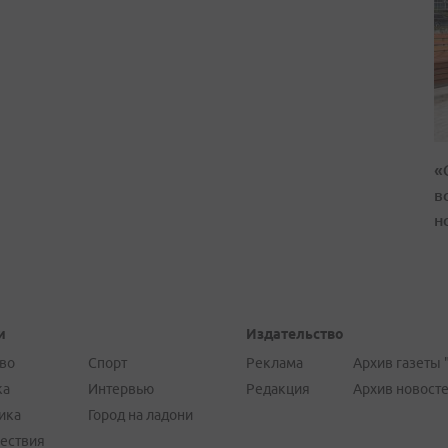
«
в
н
и
Издательство
во
Спорт
Реклама
Архив газеты 
ка
Интервью
Редакция
Архив новост
ика
Город на ладони
ествия