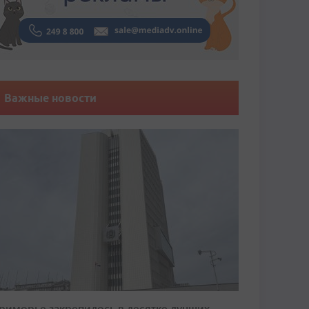
Важные новости
риморье закрепилось в десятке лучших