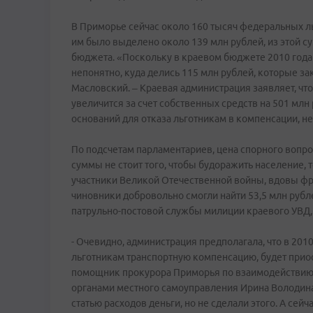
В Приморье сейчас около 160 тысяч федеральных льг
им было выделено около 139 млн рублей, из этой 
бюджета. «Поскольку в краевом бюджете 2010 года 
непонятно, куда делись 115 млн рублей, которые за
Масловский. – Краевая администрация заявляет, чт
увеличится за счет собственных средств на 501 млн 
оснований для отказа льготникам в компенсации, не
По подсчетам парламентариев, цена спорного вопро
суммы не стоит того, чтобы будоражить население, 
участники Великой Отечественной войны, вдовы фро
чиновники добровольно смогли найти 53,5 млн руб
патрульно-постовой службы милиции краевого УВД, 
- Очевидно, администрация предполагала, что в 20
льготникам транспортную компенсацию, будет приос
помощник прокурора Приморья по взаимодействию 
органами местного самоуправления Ирина Володина.
статью расходов деньги, но не сделали этого. А сей