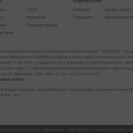
и
Издательство
во
Спорт
Реклама
Архив газеты 
ка
Интервью
Редакция
Архив новост
ика
Город на ладони
ествия
м сайте распространяется информация сетевого издания "VLADNEWS" - свиде
ыдано Федеральной службой по надзору в сфере связи, информационных те
адзор) 17 мая 2018 г. Учредитель ООО "Дальневосточный Медиа Центр". 69009
а, д.20А, офис 13. Главный редактор Юркевич Дмитрий Юрьевич. Адрес редакц
ок, ул. Уборевича, д.20А, офис 13. Тел.: +7 (423) 2-415-600.
ediadv.online/
ный адрес редакции: vladnews@inbox.ru. Отдел продаж «Дальневосточный Мед
-8-800. 18+
а. Вы можете увидеть, сохраненные cookie-файлы с помощью настроек coo