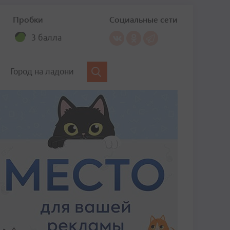
Пробки
Социальные сети
3 балла
Город на ладони