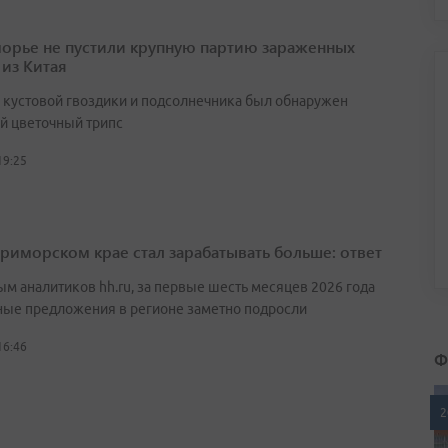
орье не пустили крупную партию зараженных
 из Китая
х кустовой гвоздики и подсолнечника был обнаружен
й цветочный трипс
19:25
Приморском крае стал зарабатывать больше: ответ
ым аналитиков hh.ru, за первые шесть месяцев 2026 года
ные предложения в регионе заметно подросли
16:46
Ф
2