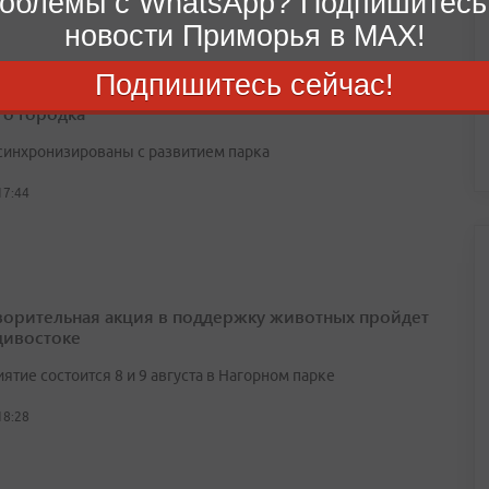
облемы с WhatsApp? Подпишитесь
новости Приморья в MAX!
Подпишитесь сейчас!
 и тротуары благоустраивают рядом с парком
о городка
синхронизированы с развитием парка
17:44
ворительная акция в поддержку животных пройдет
дивостоке
тие состоится 8 и 9 августа в Нагорном парке
18:28