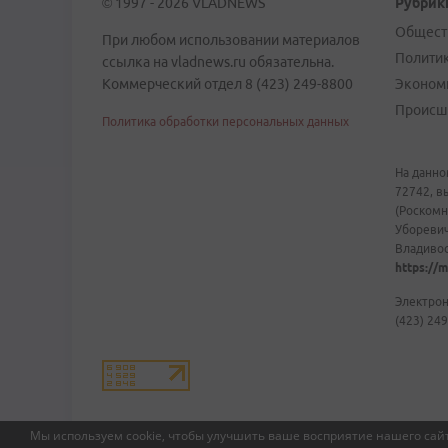
© 1997 - 2026 VLADNEWS
Рубрик
Общест
При любом использовании материалов
Полити
ссылка на vladnews.ru обязательна.
Коммерческий отдел 8 (423) 249-8800
Эконом
Происш
Политика обработки персональных данных
На данно
72742, в
(Роскомн
Уборевич
Владивост
https://m
Электрон
(423) 249
Мы используем cookie, чтобы улучшить ваше восприятие нашего сайт