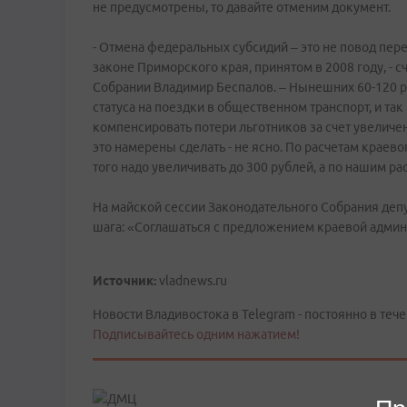
не предусмотрены, то давайте отменим документ.
- Отмена федеральных субсидий – это не повод пер
законе Приморского края, принятом в 2008 году, -
Собрании Владимир Беспалов. – Нынешних 60-120 р
статуса на поездки в общественном транспорт, и так 
компенсировать потери льготников за счет увеличен
это намерены сделать - не ясно. По расчетам краев
того надо увеличивать до 300 рублей, а по нашим рас
На майской сессии Законодательного Собрания депу
шага: «Соглашаться с предложением краевой админи
Источник:
vladnews.ru
Новости Владивостока в Telegram - постоянно в тече
Подписывайтесь одним нажатием!