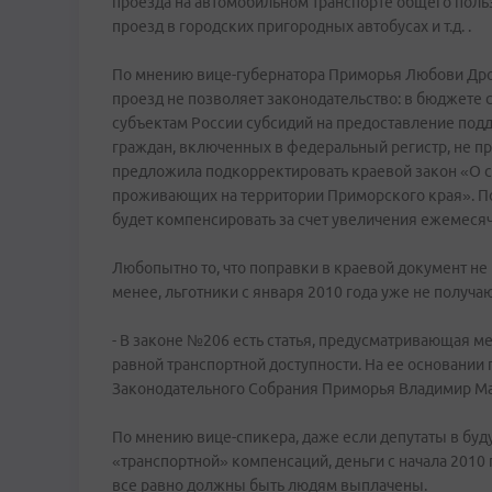
проезда на автомобильном транспорте общего поль
проезд в городских пригородных автобусах и т.д. .
По мнению вице-губернатора Приморья Любови Дро
проезд не позволяет законодательство: в бюджете с
субъектам России субсидий на предоставление под
граждан, включенных в федеральный регистр, не пр
предложила подкорректировать краевой закон «О с
проживающих на территории Приморского края». П
будет компенсировать за счет увеличения ежемеся
Любопытно то, что поправки в краевой документ не 
менее, льготники с января 2010 года уже не получа
- В законе №206 есть статья, предусматривающая 
равной транспортной доступности. На ее основании 
Законодательного Собрания Приморья Владимир Масл
По мнению вице-спикера, даже если депутаты в бу
«транспортной» компенсаций, деньги с начала 2010 
все равно должны быть людям выплачены.