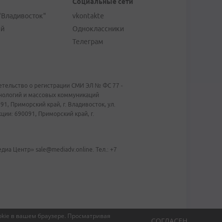
Социальные сети
"Владивосток"
vkontakte
ей
Одноклассники
Телеграм
тельство о регистрации СМИ ЭЛ № ФС 77 -
хнологий и массовых коммуникаций
1, Приморский край, г. Владивосток, ул.
ии: 690091, Приморский край, г.
иа Центр» sale@mediadv.online. Тел.: +7
kie в вашем браузере.
Просматривая
СОГЛАСЕН