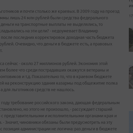
и
отников и почти столько же краевых. В 2009 году на проезд
17
суммы лишь 24 млн рублей были средства федерального
деньги на транспортные выплаты не выделялись, то
кладывались на эти цели? - недоумевает Владимир
о после последних корректировок доходная часть бюджета
рублей. Очевидно, что деньги в бюджете есть, а правовых
т.
са сейчас - около 27 миллионов рублей. Экономия этой
тем более что среди пострадавших окажутся ветераны и
нтовиков и т.д. Показательно то, что в краевом бюджете
лей на реконструкцию здания казармы под общежитие полка
а для льготников средств не нашлось.
10 году требование российского закона, дающая федеральным
тановлено, но этого не произошло, - рассуждает старший
с представительными и исполнительными органами края и
 - Значит, чиновники обязаны были предусмотреть на эту
час позиция администрации не логична: раз деньги в бюджете