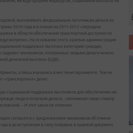
зования, междугородних маршрутах, социальной выплаты на
здовой, выплачивать федеральным льготникам деньги на
траны 2010 года и в планах на 2011-2012 «передача
держки в области обеспечения транспортной доступности
едусмотрено». На основании этого, краевая администрация
оциальной поддержке льготных категорий граждан,
о задумке чиновников, потерянные людьми деньги можно
чной денежной выплаты (ЕДВ).
приняты, а лишь изучались в местном парламенте. Тем не
ют «транспортных» денег.
меры социальной поддержки льготников для обеспечения им
прежде люди и получали деньги, - напоминает вице-спикер
овский. – И этот закон не отменен.
дущем согласятся с предложением чиновников об отмене
года и до вступления в силу поправок в краевой документ,
П