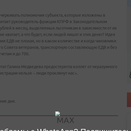
ечеркивать полномочия субъекта, которые изложены в
 считает руководитель фракции КПРФ в Законодательном
ублей в месяц, выделяемых льготникам в зависимости от их
не хватает, а что будет, если людей лишат и этих денег? Идея
ия ЕДВ не плохая, но в каком количестве и когда чиновники
ого Совета ветеранов, транспортную составляющую ЕДВ и без
четам и до 700.
тат Галина Медведева предостерегла коллег от неразумного
страции нельзя – люди проклянут нас».
ние дня.