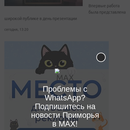
Впервые работа
была представлена
широкой публике в день презентации
сегодня, 13:20
Проблемы с
WhatsApp?
Подпишитесь на
новости Приморья
в MAX!