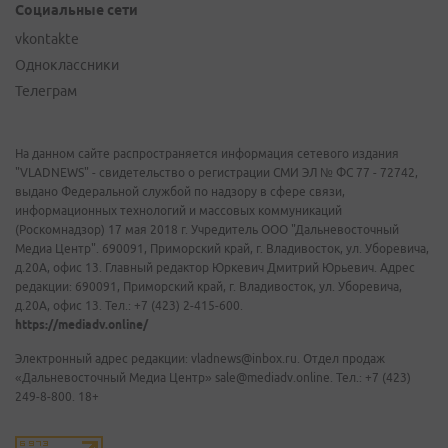
Социальные сети
vkontakte
Одноклассники
Телеграм
На данном сайте распространяется информация сетевого издания
"VLADNEWS" - свидетельство о регистрации СМИ ЭЛ № ФС 77 - 72742,
выдано Федеральной службой по надзору в сфере связи,
информационных технологий и массовых коммуникаций
(Роскомнадзор) 17 мая 2018 г. Учредитель ООО "Дальневосточный
Медиа Центр". 690091, Приморский край, г. Владивосток, ул. Уборевича,
д.20А, офис 13. Главный редактор Юркевич Дмитрий Юрьевич. Адрес
редакции: 690091, Приморский край, г. Владивосток, ул. Уборевича,
д.20А, офис 13. Тел.: +7 (423) 2-415-600.
https://mediadv.online/
Электронный адрес редакции: vladnews@inbox.ru. Отдел продаж
«Дальневосточный Медиа Центр» sale@mediadv.online. Тел.: +7 (423)
249-8-800. 18+