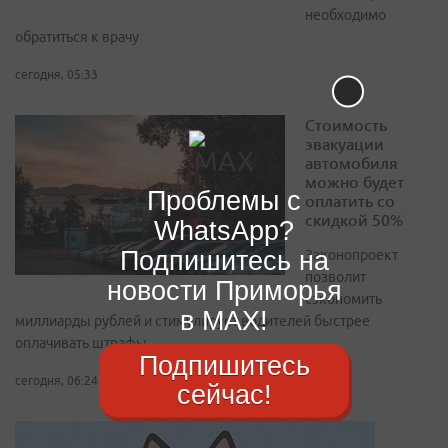
необходимо
обратиться к врачу
сегодня, 05:33
Стоимость
эвакуации
автомобиля
можно будет
Проблемы с
оплатить со
скидкой 50%
WhatsApp?
Подпишитесь на
Законопроект
позволит
новости Приморья
сэкономить
в MAX!
миллиарды рублей и стимулирует водителей быстрее
оплачивать штрафы
Подпишитесь
сегодня, 06:24
сейчас!