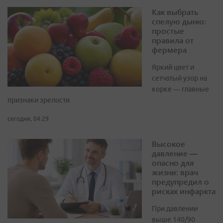
Как выбрать
спелую дыню:
простые
правила от
фермера
Яркий цвет и
сетчатый узор на
корке — главные
признаки зрелости
сегодня, 04:29
Высокое
давление —
опасно для
жизни: врач
предупредил о
рисках инфаркта
При давлении
выше 140/90