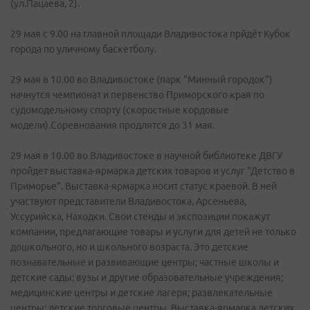
(ул.Пацаева, 2).
29 мая с 9.00 на главной площади Владивостока прйдёт Кубок
города по уличному баскетболу.
29 мая в 10.00 во Владивостоке (парк "Минный городок")
начнутся чемпионат и первенство Приморского края по
судомодельному спорту (скоростные кордовые
модели).Соревнования продлятся до 31 мая.
29 мая в 10.00 во Владивостоке в научной библиотеке ДВГУ
пройдет выставка-ярмарка детских товаров и услуг "Детство в
Приморье". Выставка-ярмарка носит статус краевой. В ней
участвуют представители Владивостока, Арсеньева,
Уссурийска, Находки. Свои стенды и экспозиции покажут
компании, предлагающие товары и услуги для детей не только
дошкольного, но и школьного возраста. Это детские
познавательные и развивающие центры; частные школы и
детские сады; вузы и другие образовательные учреждения;
медицинские центры и детские лагеря; развлекательные
центры; детские торговые центры. Выставка-ярмарка детских