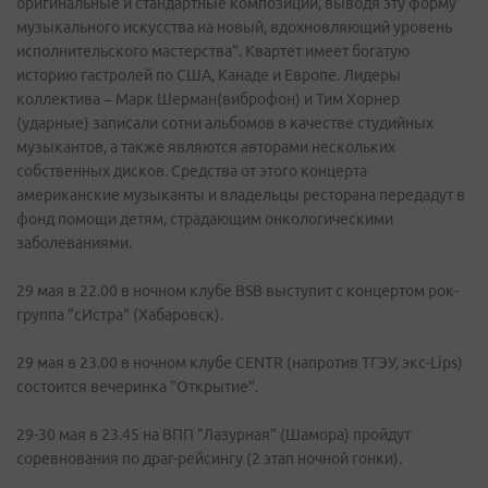
оригинальные и стандартные композиции, выводя эту форму
музыкального искусства на новый, вдохновляющий уровень
исполнительского мастерства". Квартет имеет богатую
историю гастролей по США, Канаде и Европе. Лидеры
коллектива – Марк Шерман(виброфон) и Тим Хорнер
(ударные) записали сотни альбомов в качестве студийных
музыкантов, а также являются авторами нескольких
собственных дисков. Средства от этого концерта
американские музыканты и владельцы ресторана передадут в
фонд помощи детям, страдающим онкологическими
заболеваниями.
29 мая в 22.00 в ночном клубе BSB выступит с концертом рок-
группа "сИстра" (Хабаровск).
29 мая в 23.00 в ночном клубе CENTR (напротив ТГЭУ, экс-Lips)
состоится вечеринка "Открытие".
29-30 мая в 23.45 на ВПП "Лазурная" (Шамора) пройдут
соревнования по драг-рейсингу (2 этап ночной гонки).