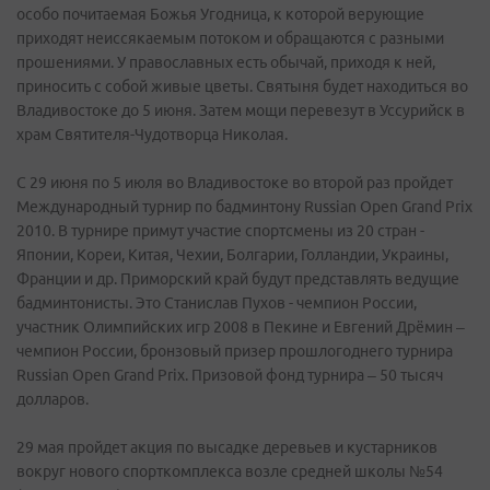
особо почитаемая Божья Угодница, к которой верующие
приходят неиссякаемым потоком и обращаются с разными
прошениями. У православных есть обычай, приходя к ней,
приносить с собой живые цветы. Святыня будет находиться во
Владивостоке до 5 июня. Затем мощи перевезут в Уссурийск в
храм Святителя-Чудотворца Николая.
С 29 июня по 5 июля во Владивостоке во второй раз пройдет
Международный турнир по бадминтону Russian Open Grand Prix
2010. В турнире примут участие спортсмены из 20 стран -
Японии, Кореи, Китая, Чехии, Болгарии, Голландии, Украины,
Франции и др. Приморский край будут представлять ведущие
бадминтонисты. Это Станислав Пухов - чемпион России,
участник Олимпийских игр 2008 в Пекине и Евгений Дрёмин –
чемпион России, бронзовый призер прошлогоднего турнира
Russian Open Grand Prix. Призовой фонд турнира – 50 тысяч
долларов.
29 мая пройдет акция по высадке деревьев и кустарников
вокруг нового спорткомплекса возле средней школы №54