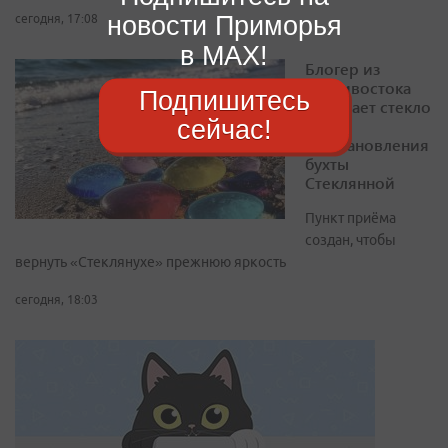
новости Приморья
сегодня, 17:08
в MAX!
Блогер из
Владивостока
Подпишитесь
собирает стекло
сейчас!
для
восстановления
бухты
Стеклянной
Пункт приёма
создан, чтобы
вернуть «Стеклянухе» прежнюю яркость
сегодня, 18:03