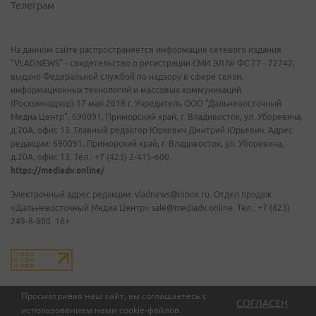
Телеграм
На данном сайте распространяется информация сетевого издания
"VLADNEWS" - свидетельство о регистрации СМИ ЭЛ № ФС 77 - 72742,
выдано Федеральной службой по надзору в сфере связи,
информационных технологий и массовых коммуникаций
(Роскомнадзор) 17 мая 2018 г. Учредитель ООО "Дальневосточный
Медиа Центр". 690091, Приморский край, г. Владивосток, ул. Уборевича,
д.20А, офис 13. Главный редактор Юркевич Дмитрий Юрьевич. Адрес
редакции: 690091, Приморский край, г. Владивосток, ул. Уборевича,
д.20А, офис 13. Тел.: +7 (423) 2-415-600.
https://mediadv.online/
Электронный адрес редакции: vladnews@inbox.ru. Отдел продаж
«Дальневосточный Медиа Центр» sale@mediadv.online. Тел.: +7 (423)
249-8-800. 18+
Просматривая наш сайт, вы соглашаетесь с
СОГЛАСЕН
использованием нами
cookie-файлов
.