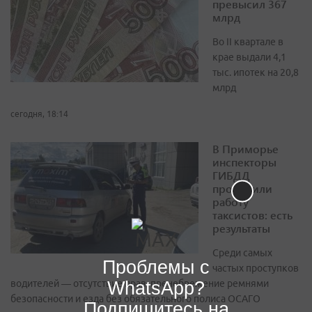
превысил 367
млрд
Во II квартале в
крае выдали 4,1
тыс. ипотек на 20,8
млрд
сегодня, 18:14
В Приморье
инспекторы
ГИБДД
проверили
работу
таксистов: есть
результаты
Среди самых
Проблемы с
частых проступков
WhatsApp?
водителей — отсутствие прав, пренебрежение ремнями
безопасности и езда без обязательного полиса ОСАГО
Подпишитесь на