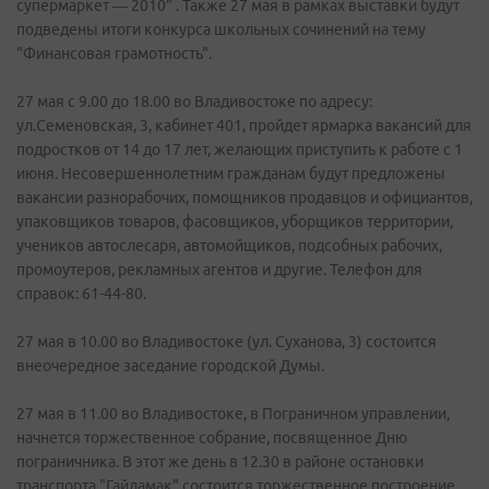
супермаркет — 2010" . Также 27 мая в рамках выставки будут
подведены итоги конкурса школьных сочинений на тему
"Финансовая грамотность".
27 мая с 9.00 до 18.00 во Владивостоке по адресу:
ул.Семеновская, 3, кабинет 401, пройдет ярмарка вакансий для
подростков от 14 до 17 лет, желающих приступить к работе с 1
июня. Несовершеннолетним гражданам будут предложены
вакансии разнорабочих, помощников продавцов и официантов,
упаковщиков товаров, фасовщиков, уборщиков территории,
учеников автослесаря, автомойщиков, подсобных рабочих,
промоутеров, рекламных агентов и другие. Телефон для
справок: 61-44-80.
27 мая в 10.00 во Владивостоке (ул. Суханова, 3) состоится
внеочередное заседание городской Думы.
27 мая в 11.00 во Владивостоке, в Пограничном управлении,
начнется торжественное собрание, посвященное Дню
пограничника. В этот же день в 12.30 в районе остановки
транспорта "Гайдамак" состоится торжественное построение