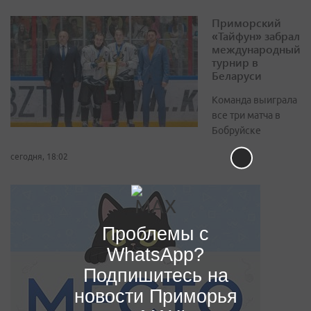
Приморский
«Тайфун» забрал
международный
турнир в
Беларуси
Команда выиграла
все три матча в
Бобруйске
сегодня, 18:02
Проблемы с
WhatsApp?
Подпишитесь на
новости Приморья