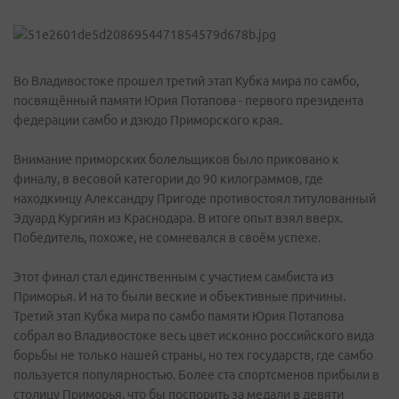
Во Владивостоке прошел третий этап Кубка мира по самбо,
посвящённый памяти Юрия Потапова - первого президента
федерации самбо и дзюдо Приморского края.
Внимание приморских болельщиков было приковано к
финалу, в весовой категории до 90 килограммов, где
находкинцу Александру Пригоде противостоял титулованный
Эдуард Кургиян из Краснодара. В итоге опыт взял вверх.
Победитель, похоже, не сомневался в своём успехе.
Этот финал стал единственным с участием самбиста из
Приморья. И на то были веские и объективные причины.
Третий этап Кубка мира по самбо памяти Юрия Потапова
собрал во Владивостоке весь цвет исконно российского вида
борьбы не только нашей страны, но тех государств, где самбо
пользуется популярностью. Более ста спортсменов прибыли в
столицу Приморья, что бы поспорить за медали в девяти