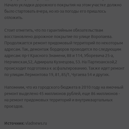
Начало укладки дорожного покрытия на этом участке должно
было стартовать вчера, но из-за погоды его пришлось
отложить.
Стоит отметить, что по гарантийным обязательствам
восстановлено дорожное покрытие по улице Воропаева.
Продолжается ремонт придомовый территорий по некоторым
адресам. Так, демонтаж бордюров проводится по следующим
адресам: пр-т Красного Знамени, 88 и 114, Уборевича 25-а,
Нерчинская,52, Адмирала Кузнецова, 53. На Партизанской,2
происходит подготовка к асфальтированию. Также идет ремонт
по улицам Лермонтова 19, 81, 85/1, Чугаева 54 и других.
Напомним, что из городского бюджета в 2010 году на ямочный
ремонт выделено 45 миллионов рублей, еще 86 миллионов -
на ремонт придомовых территорий и внутриквартальных
проездов.
Источник:
vladnews.ru