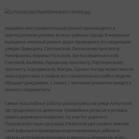
Аварийно-восстановительный ремонт производится в
круглосуточном режиме во всех районах города. В минувшие
выходные ямочный ремонт дорог проводился по следующим
улицам: Давыдова, Светланской, Океанскому проспекту,
Никифорова, Марины Расковой, Зои Космодемьянской,
Снеговой, Баляева, Народному проспекту, Партизанскому
проспекту, Бородинской, Жигура. Однако погода может внести
свои коррективы в график восстановительных работ: неделю
обещают дождливую, а значит, с ямочным ремонтом придется
немного повременить.
Самые масштабные работы развернулись на улице Алеутской,
где продолжается демонтаж трамвайных рельсов и укладка
нового дорожного покрытия. На участке дороги от
Покровского парка до улицы Уткинской уже уложен нижний
слой асфальта и проведены подготовительные работы к
запуску асфальтоукладочного комплекса «Ремиксер-4500».