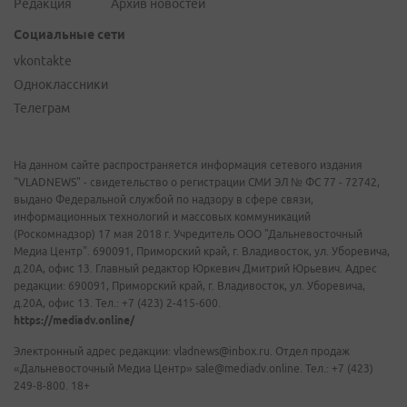
Редакция
Архив новостей
Социальные сети
vkontakte
Одноклассники
Телеграм
На данном сайте распространяется информация сетевого издания
"VLADNEWS" - свидетельство о регистрации СМИ ЭЛ № ФС 77 - 72742,
выдано Федеральной службой по надзору в сфере связи,
информационных технологий и массовых коммуникаций
(Роскомнадзор) 17 мая 2018 г. Учредитель ООО "Дальневосточный
Медиа Центр". 690091, Приморский край, г. Владивосток, ул. Уборевича,
д.20А, офис 13. Главный редактор Юркевич Дмитрий Юрьевич. Адрес
редакции: 690091, Приморский край, г. Владивосток, ул. Уборевича,
д.20А, офис 13. Тел.: +7 (423) 2-415-600.
https://mediadv.online/
Электронный адрес редакции: vladnews@inbox.ru. Отдел продаж
«Дальневосточный Медиа Центр» sale@mediadv.online. Тел.: +7 (423)
249-8-800. 18+