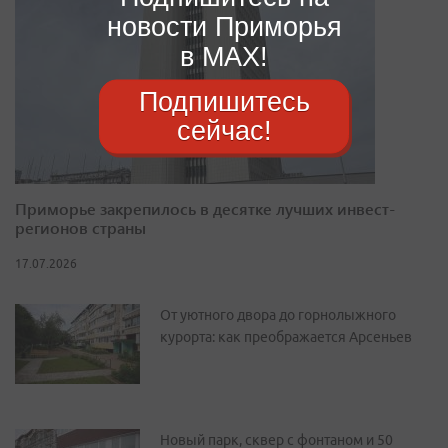
новости Приморья
в MAX!
Подпишитесь
сейчас!
Приморье закрепилось в десятке лучших инвест-
регионов страны
17.07.2026
От уютного двора до горнолыжного
курорта: как преображается Арсеньев
Новый парк, сквер с фонтаном и 50