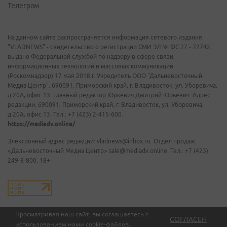
Телеграм
На данном сайте распространяется информация сетевого издания
"VLADNEWS" - свидетельство о регистрации СМИ ЭЛ № ФС 77 - 72742,
выдано Федеральной службой по надзору в сфере связи,
информационных технологий и массовых коммуникаций
(Роскомнадзор) 17 мая 2018 г. Учредитель ООО "Дальневосточный
Медиа Центр". 690091, Приморский край, г. Владивосток, ул. Уборевича,
д.20А, офис 13. Главный редактор Юркевич Дмитрий Юрьевич. Адрес
редакции: 690091, Приморский край, г. Владивосток, ул. Уборевича,
д.20А, офис 13. Тел.: +7 (423) 2-415-600.
https://mediadv.online/
Электронный адрес редакции: vladnews@inbox.ru. Отдел продаж
«Дальневосточный Медиа Центр» sale@mediadv.online. Тел.: +7 (423)
249-8-800. 18+
Просматривая наш сайт, вы соглашаетесь с
СОГЛАСЕН
использованием нами
cookie-файлов
.