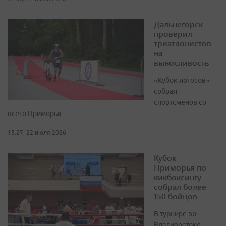
Дальнегорск
проверил
триатлонистов
на
выносливость
«Кубок лотосов»
собрал
спортсменов со
всего Приморья
15:27, 22 июля 2026
Кубок
Приморья по
кикбоксингу
собрал более
150 бойцов
В турнире во
Владивостоке