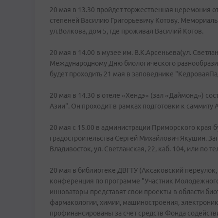
20 мая в 13.30 пройдет торжественная церемония 
степеней Василию Григорьевичу Котову. Мемориальн
ул.Волкова, дом 5, где проживал Василий Котов.
20 мая в 14.00 в музее им. В.К.Арсеньева(ул. Свет
Международному Дню биологического разнообразия
будет проходить 21 мая в заповеднике "КедроваяПа
20 мая в 14.30 в отеле «Хендэ» (зал «Даймонд») со
Азии". Он проходит в рамках подготовки к саммиту 
20 мая с 15.00 в администрации Приморского края 
градостроительства Сергей Михайлович Якушин. Запи
Владивосток, ул. Светланская, 22, каб. 104, или по т
20 мая в библиотеке ДВГТУ (Аксаковский переулок,
конференция по программе "Участник Молодежного 
инноваторы представят свои проекты в области би
фармакологии, химии, машиностроения, электроник
профинансированы за счет средств Фонда содейств