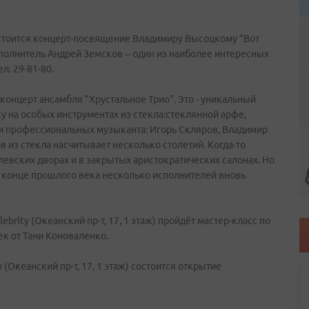
 состоится концерт-посвящение Владимиру Высоцкому "Вот
сполнитель Андрей Земсков – один из наиболее интересных
л. 29-81-80.
онцерт ансамбля "Хрустальное Трио". Это - уникальный
 на особых инструментах из стекла:стеклянной арфе,
ри профессиональных музыканта: Игорь Скляров, Владимир
 из стекла насчитывает несколько столетий. Когда-то
евских дворах и в закрытых аристократических салонах. Но
в конце прошлого века несколько исполнителей вновь
ebrity (Океанский пр-т, 17, 1 этаж) пройдёт мастер-класс по
ек от Тани Коноваленко.
y (Океанский пр-т, 17, 1 этаж) состоится открытие