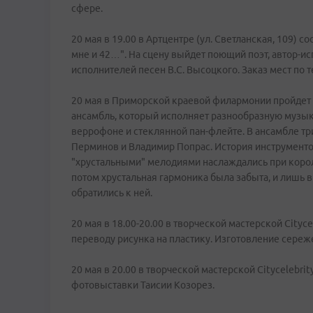
сфере.
20 мая в 19.00 в Артцентре (ул. Светланская, 109)
мне и 42…". На сцену выйдет поющий поэт, автор-и
исполнителей песен В.С. Высоцкого. Заказ мест по те
20 мая в Приморской краевой филармонии пройдет к
ансамбль, который исполняет разнообразную музыку
веррофоне и стеклянной пан-флейте. В ансамбле т
Перминов и Владимир Попрас. История инструментов
"хрустальными" мелодиями наслаждались при корол
потом хрустальная гармоника была забыта, и лишь 
обратились к ней.
20 мая в 18.00-20.00 в творческой мастерской Citycel
переводу рисунка на пластику. Изготовление сереж
20 мая в 20.00 в творческой мастерской Citycelebrit
фотовыставки Таисии Козорез.