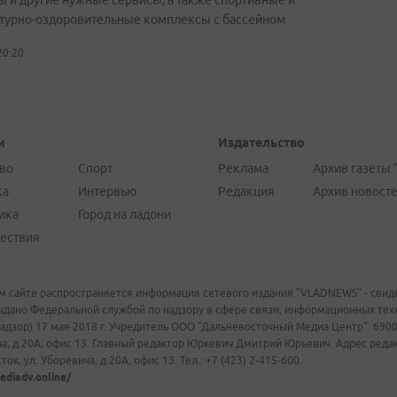
ы и другие нужные сервисы, а также спортивные и
турно-оздоровительные комплексы с бассейном
20:20
и
Издательство
во
Спорт
Реклама
Архив газеты 
ка
Интервью
Редакция
Архив новост
ика
Город на ладони
ествия
м сайте распространяется информация сетевого издания "VLADNEWS" - свиде
ыдано Федеральной службой по надзору в сфере связи, информационных те
адзор) 17 мая 2018 г. Учредитель ООО "Дальневосточный Медиа Центр". 69009
а, д.20А, офис 13. Главный редактор Юркевич Дмитрий Юрьевич. Адрес редакц
ок, ул. Уборевича, д.20А, офис 13. Тел.: +7 (423) 2-415-600.
ediadv.online/