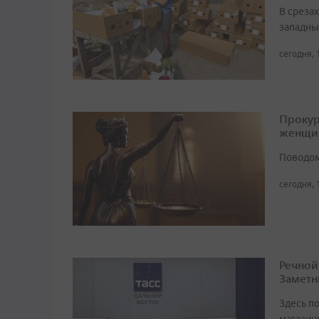
В среза
западны
сегодня, 
Прокур
женщи
Поводом
сегодня, 
Речной
Заметн
Здесь по