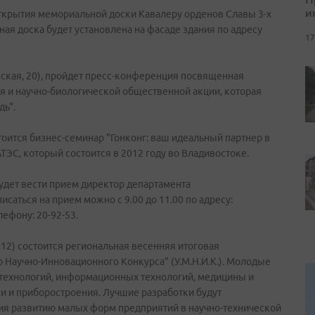
и
открытия мемориальной доски Кавалеру орденов Славы 3-х
ая доска будет установлена на фасаде здания по адресу
17
ланская, 20), пройдет пресс-конференция посвященная
 и научно-биологической общественной акции, которая
дь".
стоится бизнес-семинар "Гонконг: ваш идеальный партнер в
АТЭС, который состоится в 2012 году во Владивостоке.
будет вести прием директор департамента
саться на прием можно с 9.00 до 11.00 по адресу:
елефону: 20-92-53.
 12) состоится региональная весенняя итоговая
Научно-Инновационного Конкурса" (У.М.Н.И.К.). Молодые
отехнологий, информационных технологий, медицины и
и и приборостроения. Лучшие разработки будут
ия развитию малых форм предприятий в научно-технической