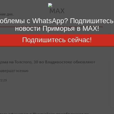
ние дня.
облемы с WhatsApp? Подпишитесь
новости Приморья в MAX!
Подпишитесь сейчас!
дома на Толстого, 30 во Владивостоке обновляют
завершат осенью
22:29
ома офицеров в Уссурийске преображают по