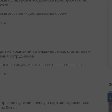
екту
этап работ планируют завершить к осени
21:32
одят из компаний во Владивостоке: статистика и
ения сотрудников
его о планах уволиться заранее говорят женщины
20:32
Ф
2
орье не пустили крупную партию зараженных
 из Китая