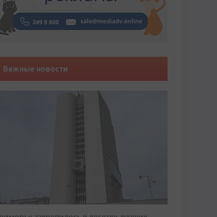
Важные новости
риморье закрепилось в десятке лучших