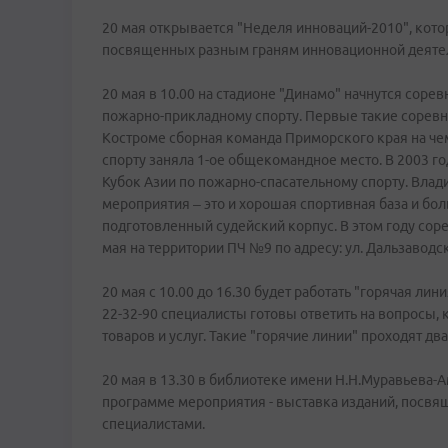
20 мая открывается "Неделя инноваций-2010", кото
посвященных разным граням инновационной деяте
20 мая в 10.00 на стадионе "Динамо" начнутся соре
пожарно-прикладному спорту. Первые такие соревно
Костроме сборная команда Приморского края на ч
спорту заняла 1-ое общекомандное место. В 2003 
Кубок Азии по пожарно-спасательному спорту. Влад
мероприятия – это и хорошая спортивная база и бо
подготовленный судейский корпус. В этом году соре
мая на территории ПЧ №9 по адресу: ул. Дальзаводск
20 мая с 10.00 до 16.30 будет работать "горячая ли
22-32-90 специалисты готовы ответить на вопросы
товаров и услуг. Такие "горячие линии" проходят дв
20 мая в 13.30 в библиотеке имени Н.Н.Муравьева-А
программе мероприятия - выставка изданий, посвя
специалистами.