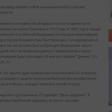
рая представляет собой уникальный набор событий,
льности.
внования на первенство Владивостокского гарнизона по
вания прошли в Приморье в 1953 году. В 1990 году в городе
емпионате Российской Федерации по пожарно-прикладному
году в городе Владивостоке был проведен 2 международный
ивосток неслучайно был выбран для проведения такого
льшой опыт проведения крупных соревнований, а также
внования будут проходить 20 мая на стадионе "Динамо", 21
ая, 31.
ния" по защите прав приморских потребителей. По телефону
, касающиеся защиты прав потребителей при приобретении
а раза в месяц – каждый первый и третий четверг.
мурского (ул.Калинина, 21) пройдет "День здоровья". В
щенных проблемам здоровья, встреча с врачами-
П