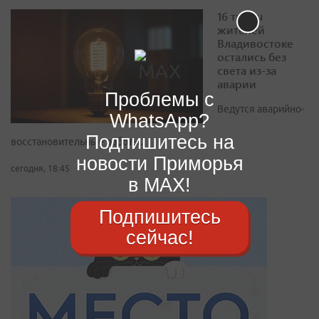
16 тысяч
жителей
Владивостоке
остались без
света из-за
аварии
Проблемы с
Ведутся аварийно-
WhatsApp?
Подпишитесь на
восстановительные работы.
новости Приморья
сегодня, 18:45
в MAX!
Подпишитесь
сейчас!