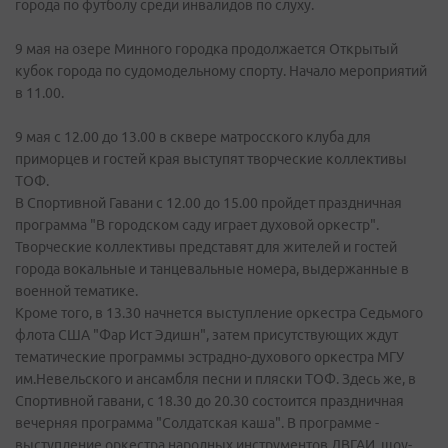
города по футболу среди инвалидов по слуху.
9 мая на озере Минного городка продолжается Открытый
кубок города по судомодельному спорту. Начало мероприятий
в 11.00.
9 мая с 12.00 до 13.00 в сквере матросского клуба для
приморцев и гостей края выступят творческие коллективы
ТОФ.
В Спортивной Гавани с 12.00 до 15.00 пройдет праздничная
программа "В городском саду играет духовой оркестр".
Творческие коллективы представят для жителей и гостей
города вокальные и танцевальные номера, выдержанные в
военной тематике.
Кроме того, в 13.30 начнется выступление оркестра Седьмого
флота США "Фар Ист Эдишн", затем присутствующих ждут
тематические программы эстрадно-духового оркестра МГУ
им.Невельского и ансамбля песни и пляски ТОФ. Здесь же, в
Спортивной гавани, с 18.30 до 20.30 состоится праздничная
вечерняя программа "Солдатская каша". В программе -
выступление оркестра народных инструментов ДВГАИ, шоу-