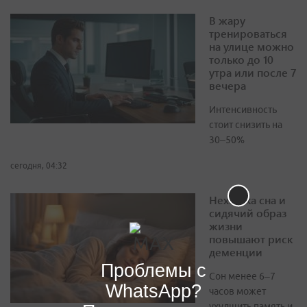
В жару
тренироваться
на улице можно
только до 10
утра или после 7
вечера
Интенсивность
стоит снизить на
30–50%
сегодня, 04:32
Нехватка сна и
сидячий образ
жизни
повышают риск
деменции
Проблемы с
Сон менее 6–7
WhatsApp?
часов может
ухудшить память и