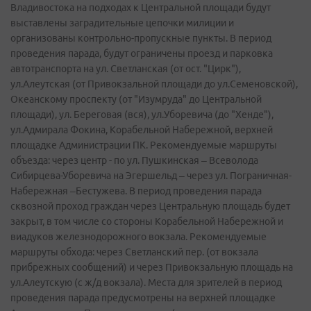
Владивостока на подходах к Центральной площади будут
выставлены заградительные цепочки милиции и
организованы контрольно-пропускные пункты. В период
проведения парада, будут ограничены проезд и парковка
автотранспорта на ул. Светланская (от ост. "Цирк"),
ул.Алеутская (от Привокзальной площади до ул.Семеновской),
Океанскому проспекту (от "Изумруда" до Центральной
площади), ул. Береговая (вся), ул.Уборевича (до "Хенде"),
ул.Адмирала Фокина, Корабельной Набережной, верхней
площадке Администрации ПК. Рекомендуемые маршруты
объезда: через центр - по ул. Пушкинская – Всеволода
Сибирцева-Уборевича на Эгершельд – через ул. Пограничная-
Набережная –Бестужева. В период проведения парада
сквозной проход граждан через Центральную площадь будет
закрыт, в том числе со стороны Корабельной Набережной и
виадуков железнодорожного вокзала. Рекомендуемые
маршруты обхода: через Светланский пер. (от вокзала
прибрежных сообщений) и через Привокзальную площадь на
ул.Алеутскую (с ж/д вокзала). Места для зрителей в период
проведения парада предусмотрены на верхней площадке