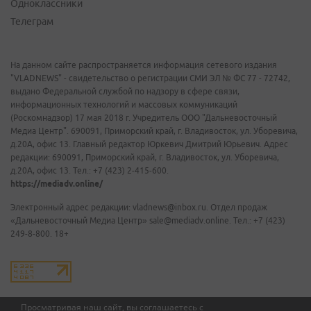
Одноклассники
Телеграм
На данном сайте распространяется информация сетевого издания
"VLADNEWS" - свидетельство о регистрации СМИ ЭЛ № ФС 77 - 72742,
выдано Федеральной службой по надзору в сфере связи,
информационных технологий и массовых коммуникаций
(Роскомнадзор) 17 мая 2018 г. Учредитель ООО "Дальневосточный
Медиа Центр". 690091, Приморский край, г. Владивосток, ул. Уборевича,
д.20А, офис 13. Главный редактор Юркевич Дмитрий Юрьевич. Адрес
редакции: 690091, Приморский край, г. Владивосток, ул. Уборевича,
д.20А, офис 13. Тел.: +7 (423) 2-415-600.
https://mediadv.online/
Электронный адрес редакции: vladnews@inbox.ru. Отдел продаж
«Дальневосточный Медиа Центр» sale@mediadv.online. Тел.: +7 (423)
249-8-800. 18+
Просматривая наш сайт, вы соглашаетесь с