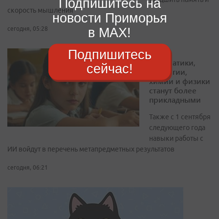
Подпишитесь на
скорость мышления
новости Приморья
в MAX!
сегодня, 05:28
Подпишитесь
Уроки
математики,
сейчас!
биологии,
химии и физики
станут более
прикладными
Также с 1 сентября
следующего года
навыки работы с
ИИ войдут в перечень метапредметных результатов
сегодня, 06:21