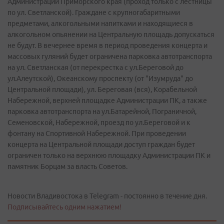
Администрации Приморского края (проход только с лестницы
по ул. Светланской). Граждане с крупногабаритными
предметами, алкогольными напитками и находящиеся в
алкогольном опьянении на Центральную площадь допускаться
не будут. В вечернее время в период проведения концерта и
массовых гуляний будет ограничена парковка автотранспорта
на ул. Светланская (от перекрестка с ул.Береговой до
ул.Алеутской), Океанскому проспекту (от "Изумруда" до
Центральной площади), ул. Береговая (вся), Корабельной
Набережной, верхней площадке Администрации ПК, а также
парковка автотранспорта на ул.Батарейной, Пограничной,
Семеновской, Набережной, проезд по ул.Береговой и к
фонтану на Спортивной Набережной. При проведении
концерта на Центральной площади доступ граждан будет
ограничен только на верхнюю площадку Администрации ПК и
памятник Борцам за власть Советов.
Новости Владивостока в Telegram - постоянно в течение дня.
Подписывайтесь одним нажатием!