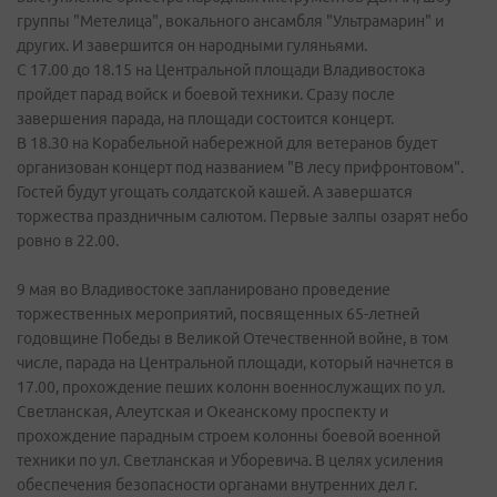
группы "Метелица", вокального ансамбля "Ультрамарин" и
других. И завершится он народными гуляньями.
С 17.00 до 18.15 на Центральной площади Владивостока
пройдет парад войск и боевой техники. Сразу после
завершения парада, на площади состоится концерт.
В 18.30 на Корабельной набережной для ветеранов будет
организован концерт под названием "В лесу прифронтовом".
Гостей будут угощать солдатской кашей. А завершатся
торжества праздничным салютом. Первые залпы озарят небо
ровно в 22.00.
9 мая во Владивостоке запланировано проведение
торжественных мероприятий, посвященных 65-летней
годовщине Победы в Великой Отечественной войне, в том
числе, парада на Центральной площади, который начнется в
17.00, прохождение пеших колонн военнослужащих по ул.
Светланская, Алеутская и Океанскому проспекту и
прохождение парадным строем колонны боевой военной
техники по ул. Светланская и Уборевича. В целях усиления
обеспечения безопасности органами внутренних дел г.