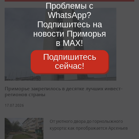
Проблемы с
WhatsApp?
Подпишитесь на
новости Приморья
в MAX!
Подпишитесь
сейчас!
Приморье закрепилось в десятке лучших инвест-
регионов страны
17.07.2026
От уютного двора до горнолыжного
курорта: как преображается Арсеньев