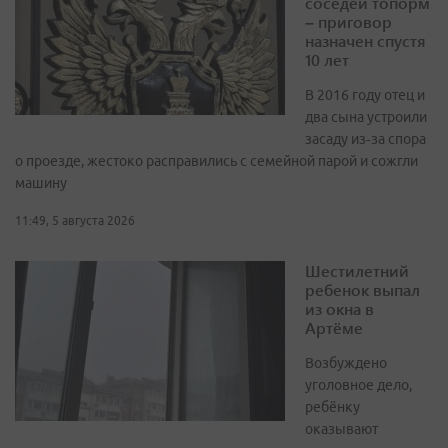
соседей топорм
– приговор
назначен спустя
10 лет
В 2016 году отец и
два сына устроили
засаду из‑за спора
о проезде, жестоко расправились с семейной парой и сожгли
машину
11:49, 5 августа 2026
Шестилетний
ребенок выпал
из окна в
Артёме
Возбуждено
уголовное дело,
ребёнку
оказывают