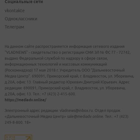
Социальные сети
vkontakte
Одноклассники
Телеграм
На данном сайте распространяется информация сетевого издания
"VLADNEWS" - свидетельство о регистрации СМИ ЭЛ № ФС 77 - 72742,
выдано Федеральной службой по надзору в сфере связи,
информационных технологий и массовых коммуникаций
(Роскомнадзор) 17 мая 2018 г. Учредитель ООО "Дальневосточный
Медиа Центр". 690091, Приморский край, г. Владивосток, ул. Уборевича,
д.20А, офис 13. Главный редактор Юркевич Дмитрий Юрьевич. Адрес
редакции: 690091, Приморский край, г. Владивосток, ул. Уборевича,
д.20А, офис 13. Тел.: +7 (423) 2-415-600.
https://mediadv.online/
Электронный адрес редакции: vladnews@inbox.ru. Отдел продаж
«Дальневосточный Медиа Центр» sale@mediadv.online. Тел.: +7 (423)
249-8-800. 18+