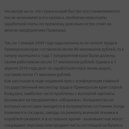
Несмотря на то, что страна и край быстро восстанавливаются
после экономического кризиса, проблема невыплаты
заработной платы по-прежнему довольно остро стоит на
многих предприятиях Приморья.
Так, на 1 января 2009 года задолженность по оплате труда в
Приморском крае составляла около 80 миллионов рублей, то к
началу нынешнего года 7 предприятий края были должны
своим работникам около 17 миллионов рублей. Однако к 1
апреля 2010 года долг по заработной плате вновь вырос,
составив почти 71 миллион рублей.
Как рассказал в ходе недавней пресс-конференции главный
государственный инспектор труда в Приморском крае Сергей
Кожушко, наиболее часто проблемы с выплатой зарплаты
возникают на предприятиях «оборонки», большинство из
которых на сегодня находится в полумертвом состоянии. Когда
появляется госзаказ, заводы по ремонту военной техники и
кораблей оживают. А в остальное время - выживают как могут:
сокращают персонал или продают часть состоящей на балансе