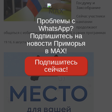
Госдуму и
Заксобрание
Сейчас участники
Проблемы с
кампании
WhatsApp?
продолжают
общаться с избирателями и рассказывать о своих программах
Подпишитесь на
новости Приморья
19:16, 6 августа 2026
в MAX!
Подпишитесь
сейчас!