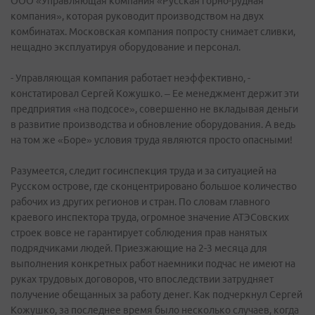
ООО «Управляющая компания «Русская горно-рудная
компания», которая руководит производством на двух
комбинатах. Московская компания попросту снимает сливки,
нещадно эксплуатируя оборудование и персонал.
- Управляющая компания работает неэффективно, -
констатировал Сергей Кожушко. – Ее менеджмент держит эти
предприятия «на подсосе», совершенно не вкладывая деньги
в развитие производства и обновление оборудования. А ведь
на том же «Боре» условия труда являются просто опасными!
Разумеется, следит госинспекция труда и за ситуацией на
Русском острове, где сконцентрировано большое количество
рабочих из других регионов и стран. По словам главного
краевого инспектора труда, огромное значение АТЭСовских
строек вовсе не гарантирует соблюдения прав нанятых
подрядчиками людей. Приезжающие на 2-3 месяца для
выполнения конкретных работ наемники подчас не имеют на
руках трудовых договоров, что впоследствии затрудняет
получение обещанных за работу денег. Как подчеркнул Сергей
Кожушко, за последнее время было несколько случаев, когда