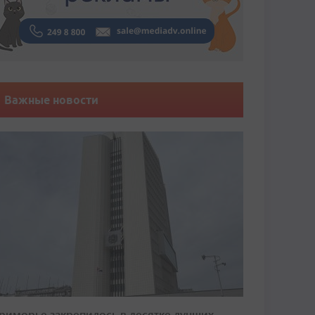
Важные новости
риморье закрепилось в десятке лучших