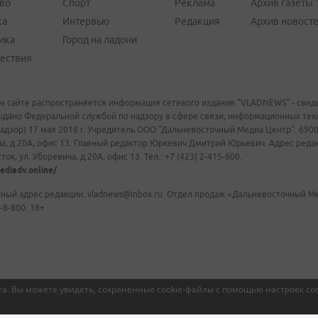
во
Спорт
Реклама
Архив газеты 
ка
Интервью
Редакция
Архив новост
ика
Город на ладони
ествия
м сайте распространяется информация сетевого издания "VLADNEWS" - свиде
ыдано Федеральной службой по надзору в сфере связи, информационных те
адзор) 17 мая 2018 г. Учредитель ООО "Дальневосточный Медиа Центр". 69009
а, д.20А, офис 13. Главный редактор Юркевич Дмитрий Юрьевич. Адрес редакц
ок, ул. Уборевича, д.20А, офис 13. Тел.: +7 (423) 2-415-600.
ediadv.online/
ный адрес редакции: vladnews@inbox.ru. Отдел продаж «Дальневосточный Мед
-8-800. 18+
а. Вы можете увидеть, сохраненные cookie-файлы с помощью настроек coo