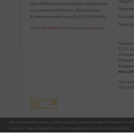
Общест
При любом использовании материалов
Полити
ссылка на vladnews.ru обязательна.
Коммерческий отдел 8 (423) 249-8800
Эконом
Происш
Политика обработки персональных данных
На данно
72742, в
(Роскомн
Уборевич
Владивост
https://m
Электрон
(423) 249
Мы используем cookie, чтобы улучшить ваше восприятие нашего сайт
наш сайт, вы соглашаетесь с использованием нами
cookie-файлов
.