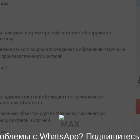
14:44
я находка: в приморской свинине обнаружили
неллу
вания свиного окорока проведены по обращению заказчика
х производственного контроля
14:25
Владивостока освобождают от самовольно
вленных объектов
законных объектов идет на Морозова, Сахалинской,
ной, Пихтовой и Ёлочной
14:06
облемы с WhatsApp? Подпишитесь