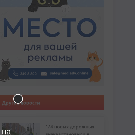
Другие новости
174 новых дорожных
 на
знака установили в