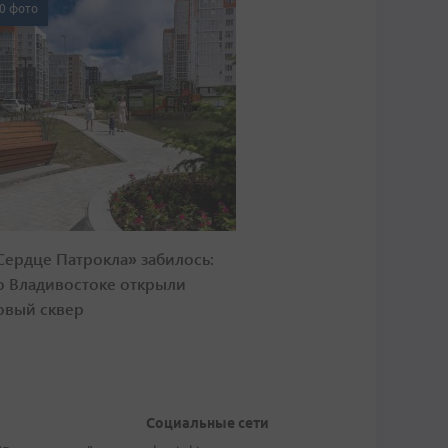
0 фото
Сердце Патрокла» забилось:
о Владивостоке открыли
овый сквер
Социальные сети