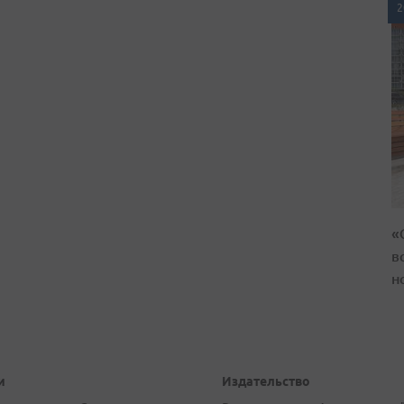
2
«
в
н
и
Издательство