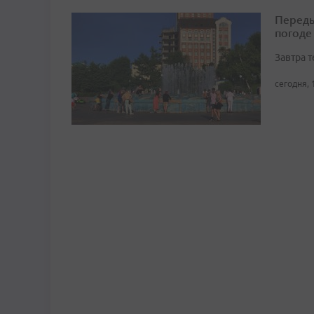
Переды
погоде
Завтра 
сегодня, 