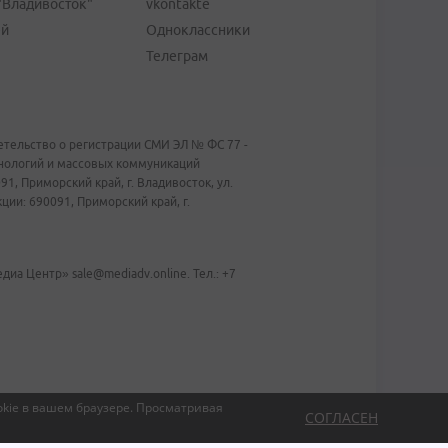
"Владивосток"
vkontakte
ей
Одноклассники
Телеграм
тельство о регистрации СМИ ЭЛ № ФС 77 -
хнологий и массовых коммуникаций
1, Приморский край, г. Владивосток, ул.
ии: 690091, Приморский край, г.
иа Центр» sale@mediadv.online. Тел.: +7
kie в вашем браузере.
Просматривая
СОГЛАСЕН