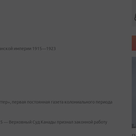
манской империи 1915—1923
ттер», первая постоянная газета колониального периода
85 — Верховный Суд Канады признал законной работу
П