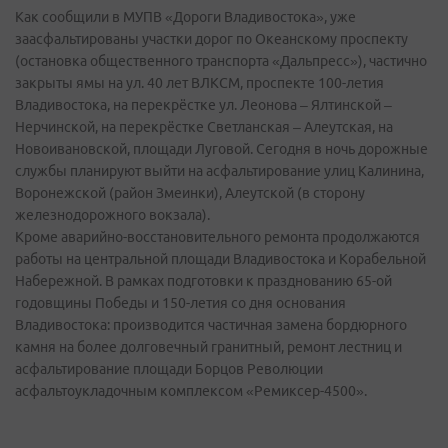
Как сообщили в МУПВ «Дороги Владивостока», уже
заасфальтированы участки дорог по Океанскому проспекту
(остановка общественного транспорта «Дальпресс»), частично
закрыты ямы на ул. 40 лет ВЛКСМ, проспекте 100-летия
Владивостока, на перекрёстке ул. Леонова – Ялтинской –
Нерчинской, на перекрёстке Светланская – Алеутская, на
Новоивановской, площади Луговой. Сегодня в ночь дорожные
службы планируют выйти на асфальтирование улиц Калинина,
Воронежской (район Змеинки), Алеутской (в сторону
железнодорожного вокзала).
Кроме аварийно-восстановительного ремонта продолжаются
работы на центральной площади Владивостока и Корабельной
Набережной. В рамках подготовки к празднованию 65-ой
годовщины Победы и 150-летия со дня основания
Владивостока: производится частичная замена бордюрного
камня на более долговечный гранитный, ремонт лестниц и
асфальтирование площади Борцов Революции
асфальтоукладочным комплексом «Ремиксер-4500».