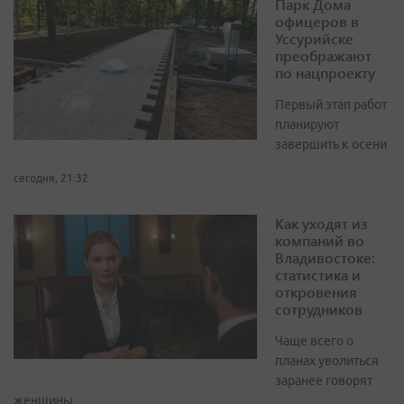
Парк Дома
офицеров в
Уссурийске
преображают
по нацпроекту
Первый этап работ
планируют
завершить к осени
сегодня, 21:32
Как уходят из
компаний во
Владивостоке:
статистика и
откровения
сотрудников
Чаще всего о
планах уволиться
заранее говорят
женщины