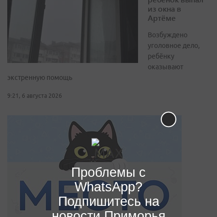
из окна в
Артёме
Возбуждено
уголовное дело,
ребёнку
оказывают
экстренную помощь
9:21, 6 августа 2026
Проблемы с
WhatsApp?
Подпишитесь на
новости Приморья