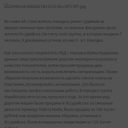
Во главе её стоял житель Находки, ранее судимый за
имущественные преступления, остальные фигуранты дела -
жители Уссурийска. На счету этой группы, в которую входило 7
человек, 8 доказанных угонов, из них 3 - в г. Находка.
Как рассказала следователь УВД г. Находка Ирина Кудашова,
данные лица присматривали дорогие иномарки на рынках в
качестве покупателей, затем просили продавца дать
возможность сесть за руль и включить сигнализацию. Таким
образом получали возможность сделать слепок ключа на
пластилин, отсканировать сигнализацию .Это была по-
настоящему профессиональная работа. В Находке группа
поработала лето-осень прошлого года. За это время ряд
дорогих машин были проданы в Уссурийсске за смешные
деньги К примеру Тойота Nadia, была продана за 100 тысяч
рублей, как краденая машина. Машины, угнанные в
Уссурийске, были возвращены владельцам за 120 тысяч