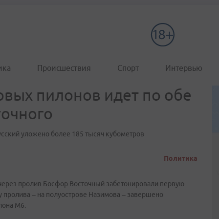
ика
Происшествия
Спорт
Интервью
вых пилонов идет по обе
точного
Русский уложено более 185 тысяч кубометров
Политика
 через пролив Босфор Восточный забетонировали первую
ну пролива – на полуострове Назимова – завершено
лона М6.