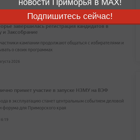
новости Приморья в MAX!
Подпишитесь сейчас!
орье завершилась регистрация кандидатов в
у и Заксобрание
участники кампании продолжают общаться с избирателями и
ывать о своих программах
августа 2026
лично примет участие в запуске НЗМУ на ВЭФ
вода в эксплуатацию станет центральным событием деловой
и форума для Приморского края
16:19