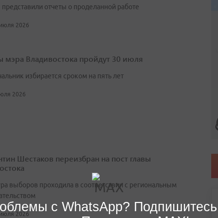
 представили отчеты о проделанной работе
 июля 2026
 мэра Владивостока пройдут 30 июля
чальник избирается сроком на пять лет
июля 2026
нтин Шестаков переизбран на пост главы
остока
ра выборов проходила в соответствии с региональным
ательством
облемы с WhatsApp? Подпишитесь
 июля 2026