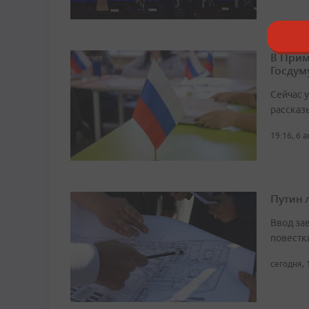
В Прим
Госдум
Сейчас 
рассказ
19:16, 6 
Путин 
Ввод за
повестк
сегодня, 