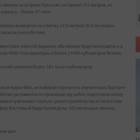
 пилона на острове Русском составляет 4,5 метров, ее
каркаса – более 47 тонн.
пилона выведена на отметку 22,9 метров. В тело опоры-
сококлассного бетона.
востоке Алексей Баранов, оба пилона будут возводиться в
коло 4000 тонн арматуры и более 21000 кубометров бетона.
Русский уложено более 185 тысяч кубометров
окой марки В60, он набирает прочность значительно быстрее
аботке регламента по производству работ, подготовленному
амент учитывает сжатые сроки строительства и гигантские
сфор Восточный будут возведены 320-метровые пилоны.
ние дня.
П