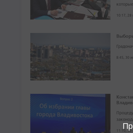
которые
10:17, 28
Выборы
Градона
8:45, 30 
Конста
Владив
Процеду
законод
Пр
11:10, 30