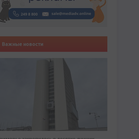
Важные новости
риморье закрепилось в десятке лучших