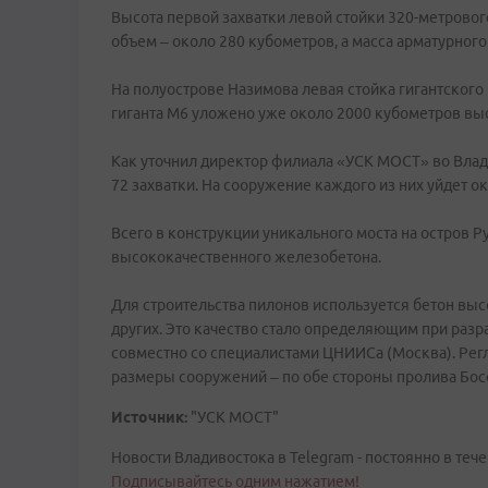
Высота первой захватки левой стойки 320-метрового
объем – около 280 кубометров, а масса арматурного 
На полуострове Назимова левая стойка гигантского 
гиганта М6 уложено уже около 2000 кубометров вы
Как уточнил директор филиала «УСК МОСТ» во Влади
72 захватки. На сооружение каждого из них уйдет о
Всего в конструкции уникального моста на остров 
высококачественного железобетона.
Для строительства пилонов используется бетон выс
других. Это качество стало определяющим при разр
совместно со специалистами ЦНИИСа (Москва). Регл
размеры сооружений – по обе стороны пролива Бо
Источник:
"УСК МОСТ"
Новости Владивостока в Telegram - постоянно в тече
Подписывайтесь одним нажатием!