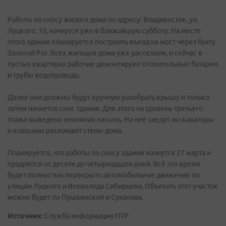
Работы по сносу жилого дома по адресу: Владивосток, ул.
Луцкого, 10, начнутся уже в ближайшую субботу. На месте
этого здания планируется построить въезд на мост через бухту
Золотой Рог. Всех жильцов дома уже расселили, и сейчас в
пустых квартирах рабочие демонтируют отопительные батареи
и трубы водопровода.
Далее они должны будут вручную разобрать крышу и только
затем начнется снос здания. Для этого на уровень третьего
этажа выведена земляная насыпь. На неё заедут экскаваторы
и ковшами разломают стены дома.
Планируется, что работы по сносу здания начнутся 27 марта и
продлятся от десяти до четырнадцати дней. Всё это время
будет полностью перекрыто автомобильное движение по
улицам Луцкого и Всеволода Сибирцева. Объехать этот участок
можно будет по Пушкинской и Суханова.
Источник:
Служба информации ПТР