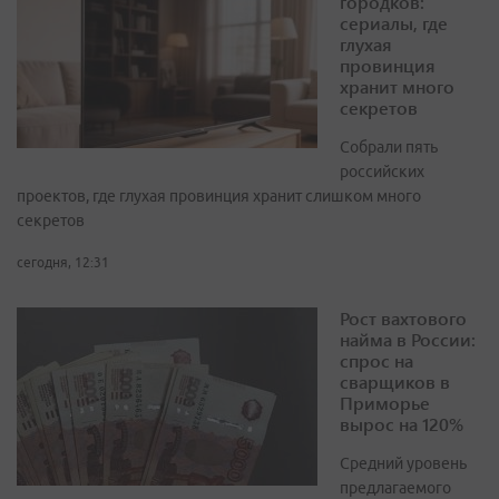
городков:
сериалы, где
глухая
провинция
хранит много
секретов
Собрали пять
российских
проектов, где глухая провинция хранит слишком много
секретов
сегодня, 12:31
Рост вахтового
найма в России:
спрос на
сварщиков в
Приморье
вырос на 120%
Средний уровень
предлагаемого