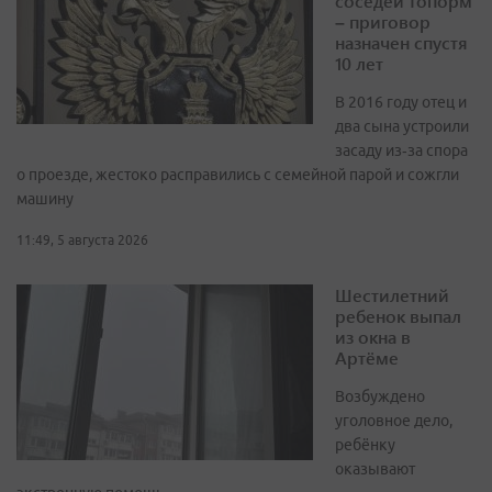
соседей топорм
– приговор
назначен спустя
10 лет
В 2016 году отец и
два сына устроили
засаду из‑за спора
о проезде, жестоко расправились с семейной парой и сожгли
машину
11:49, 5 августа 2026
Шестилетний
ребенок выпал
из окна в
Артёме
Возбуждено
уголовное дело,
ребёнку
оказывают