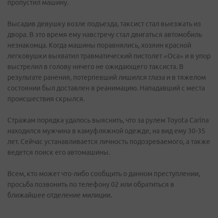
пропустил машину.
Высадив девушку возле подъезда, таксист стал выезжать из
двора. В это время ему навстречу стал двигаться автомобиль
незнакомца. Когда машины поравнялись, хозяин красной
легковушки выхватил травматический пистолет «Оса» и в упор
выстрелил в голову ничего не ожидающего таксиста. В
результате ранения, потерпевший лишился глаза и в тяжелом
состоянии был доставлен в реанимацию. Нападавший с места
происшествия скрылся.
Стражам порядка удалось выяснить, что за рулем Toyota Carina
находился мужчина в камуфляжной одежде, на вид ему 30-35
лет. Сейчас устанавливается личность подозреваемого, а также
ведется поиск его автомашины.
Всем, кто может что-либо сообщить о данном преступлении,
просьба позвонить по телефону 02 или обратиться в
ближайшее отделение милиции.