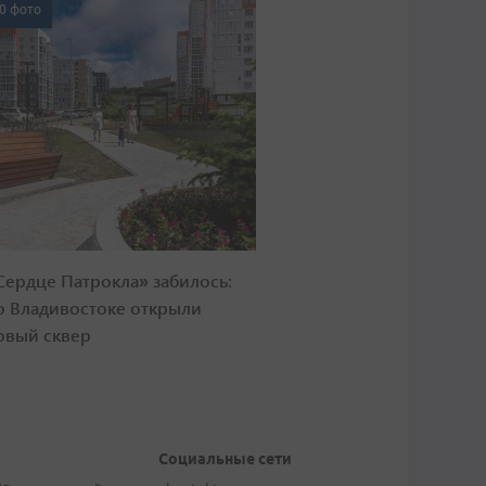
0 фото
Сердце Патрокла» забилось:
о Владивостоке открыли
овый сквер
Социальные сети