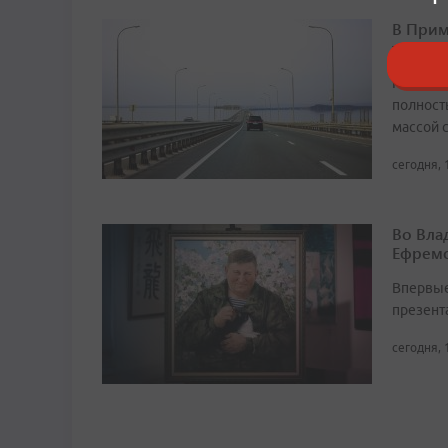
В Прим
трансп
На прот
полност
массой 
сегодня, 
Во Вла
Ефремо
Впервые
презент
сегодня, 