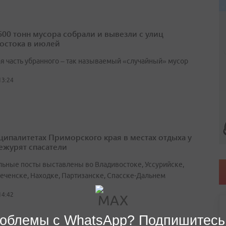
600 тонн мусора собрали и вывезли с улиц
остока в июлей
я часть убранного – так называемый «случайный» мусор
13:24
ципалитетах Приморского края в местах отдыха у
ежурят спасатели
льные посты выставлены во Владивостоке, Уссурийске,
еченске, Находке, Партизанске, Спасске-Дальнем
14:42
облемы с WhatsApp? Подпишитесь