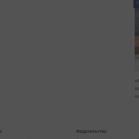
2
«
в
н
и
Издательство