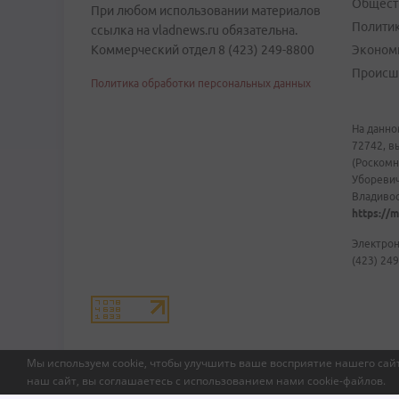
Общест
При любом использовании материалов
Полити
ссылка на vladnews.ru обязательна.
Коммерческий отдел 8 (423) 249-8800
Эконом
Происш
Политика обработки персональных данных
На данно
72742, в
(Роскомн
Уборевич
Владивост
https://m
Электрон
(423) 249
Мы используем cookie, чтобы улучшить ваше восприятие нашего сайт
наш сайт, вы соглашаетесь с использованием нами
cookie-файлов
.