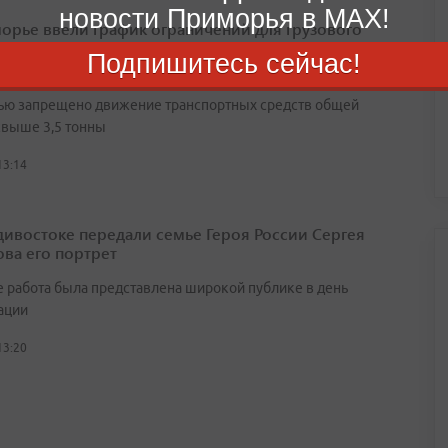
новости Приморья в MAX!
орье ввели график ограничений для грузового
орта на время ВЭФ
Подпишитесь сейчас!
яжении всего периода на гостевых маршрутах будет
ью запрещено движение транспортных средств общей
свыше 3,5 тонны
13:14
дивостоке передали семье Героя России Сергея
ва его портрет
 работа была представлена широкой публике в день
ации
13:20