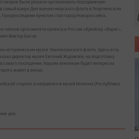
ереговоров было решено организовать передвижную
 в самый канун Дня военно-морского флота в Георгиевском
е. Предпоследним пунктом стал город Новороссийск.
из членов оргкомитета проекта в России «Крейсер «Варяг».
вке Виктор Басов.
но-историческом музее Тихоокеанского флота. Здесь есть
казал директор музея Евгений Журавлев, на подготовку
 массового посещения. Нашим землякам будет интересно
торого живет в веках.
орейской стороне и направлен в музей Инчхона (Республика
ние дня.
П