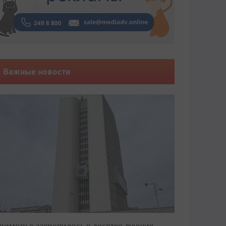
Важные новости
риморье закрепилось в десятке лучших