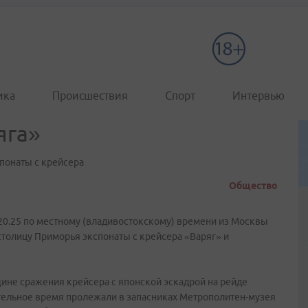
ика
Происшествия
Спорт
Интервью
яга»
понаты с крейсера
Общество
20.25 по местному (владивостокскому) времени из Москвы
 столицу Приморья экспонаты с крейсера «Варяг» и
ине сражения крейсера с японской эскадрой на рейде
ительное время пролежали в запасниках Метрополитен-музея