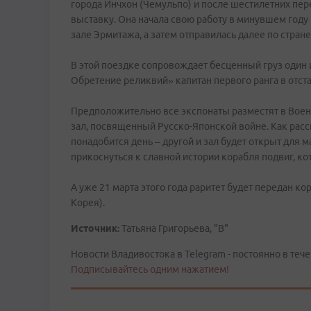
города Инчхон (Чемульпо) и после шестилетних п
выставку. Она начала свою работу в минувшем году
зале Эрмитажа, а затем отправилась далее по стран
В этой поездке сопровождает бесценный груз один 
Обретение реликвий» капитан первого ранга в отста
Предположительно все экспонаты разместят в Воен
зал, посвященный Русско-Японской войне. Как расс
понадобится день – другой и зал будет открыт для
прикоснуться к славной истории корабля подвиг, ко
А уже 21 марта этого года раритет будет передан к
Корея).
Источник:
Татьяна Григорьева, "В"
Новости Владивостока в Telegram - постоянно в тече
Подписывайтесь одним нажатием!