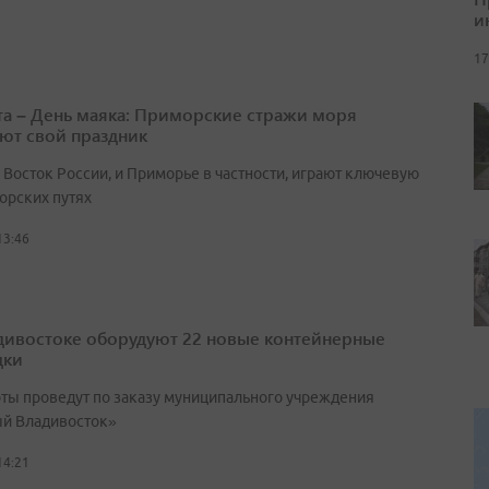
и
17
ста – День маяка: Приморские стражи моря
ют свой праздник
 Восток России, и Приморье в частности, играют ключевую
орских путях
13:46
дивостоке оборудуют 22 новые контейнерные
дки
оты проведут по заказу муниципального учреждения
й Владивосток»
14:21