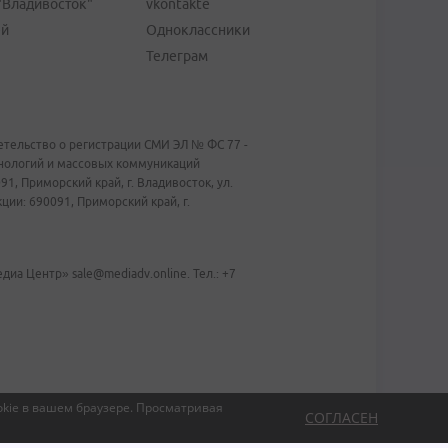
"Владивосток"
vkontakte
ей
Одноклассники
Телеграм
тельство о регистрации СМИ ЭЛ № ФС 77 -
хнологий и массовых коммуникаций
1, Приморский край, г. Владивосток, ул.
ии: 690091, Приморский край, г.
иа Центр» sale@mediadv.online. Тел.: +7
kie в вашем браузере.
Просматривая
СОГЛАСЕН