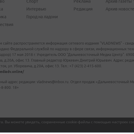
во
Спорт
Реклама
Архив газеты 
ка
Интервью
Редакция
Архив новост
ика
Город на ладони
ествия
м сайте распространяется информация сетевого издания "VLADNEWS" - свиде
ыдано Федеральной службой по надзору в сфере связи, информационных те
адзор) 17 мая 2018 г. Учредитель ООО "Дальневосточный Медиа Центр". 69009
а, д.20А, офис 13. Главный редактор Юркевич Дмитрий Юрьевич. Адрес редакц
ок, ул. Уборевича, д.20А, офис 13. Тел.: +7 (423) 2-415-600.
ediadv.online/
ный адрес редакции: vladnews@inbox.ru. Отдел продаж «Дальневосточный Мед
-8-800. 18+
а. Вы можете увидеть, сохраненные cookie-файлы с помощью настроек coo