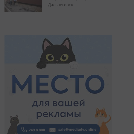
Дальнегорск