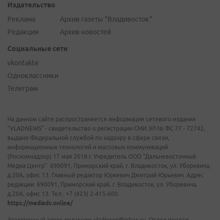
Издательство
Реклама
Архив газеты "Владивосток"
Редакция
Архив новостей
Социальные сети
vkontakte
Одноклассники
Телеграм
На данном сайте распространяется информация сетевого издания
"VLADNEWS" - свидетельство о регистрации СМИ ЭЛ № ФС 77 - 72742,
выдано Федеральной службой по надзору в сфере связи,
информационных технологий и массовых коммуникаций
(Роскомнадзор) 17 мая 2018 г. Учредитель ООО "Дальневосточный
Медиа Центр". 690091, Приморский край, г. Владивосток, ул. Уборевича,
д.20А, офис 13. Главный редактор Юркевич Дмитрий Юрьевич. Адрес
редакции: 690091, Приморский край, г. Владивосток, ул. Уборевича,
д.20А, офис 13. Тел.: +7 (423) 2-415-600.
https://mediadv.online/
Электронный адрес редакции: vladnews@inbox.ru. Отдел продаж