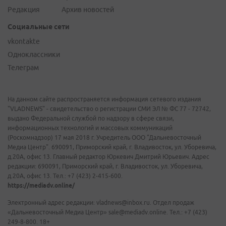
Редакция
Архив новостей
Социальные сети
vkontakte
Одноклассники
Телеграм
На данном сайте распространяется информация сетевого издания
"VLADNEWS" - свидетельство о регистрации СМИ ЭЛ № ФС 77 - 72742,
выдано Федеральной службой по надзору в сфере связи,
информационных технологий и массовых коммуникаций
(Роскомнадзор) 17 мая 2018 г. Учредитель ООО "Дальневосточный
Медиа Центр". 690091, Приморский край, г. Владивосток, ул. Уборевича,
д.20А, офис 13. Главный редактор Юркевич Дмитрий Юрьевич. Адрес
редакции: 690091, Приморский край, г. Владивосток, ул. Уборевича,
д.20А, офис 13. Тел.: +7 (423) 2-415-600.
https://mediadv.online/
Электронный адрес редакции: vladnews@inbox.ru. Отдел продаж
«Дальневосточный Медиа Центр» sale@mediadv.online. Тел.: +7 (423)
249-8-800. 18+