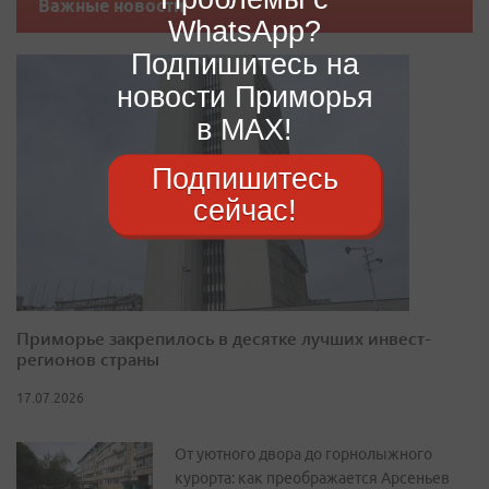
Важные новости
WhatsApp?
Подпишитесь на
новости Приморья
в MAX!
Подпишитесь
сейчас!
Приморье закрепилось в десятке лучших инвест-
регионов страны
17.07.2026
От уютного двора до горнолыжного
курорта: как преображается Арсеньев