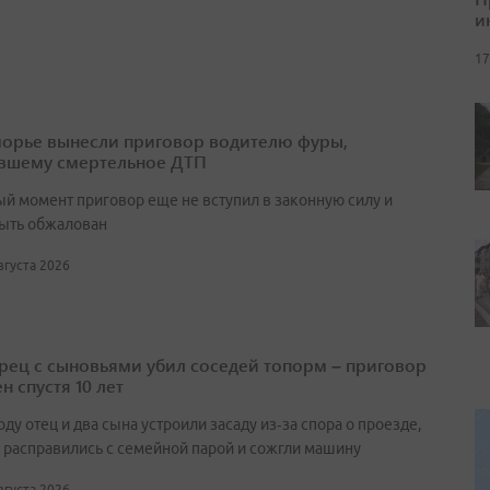
и
17
орье вынесли приговор водителю фуры,
вшему смертельное ДТП
ый момент приговор еще не вступил в законную силу и
ыть обжалован
августа 2026
ец с сыновьями убил соседей топорм – приговор
н спустя 10 лет
оду отец и два сына устроили засаду из‑за спора о проезде,
 расправились с семейной парой и сожгли машину
августа 2026