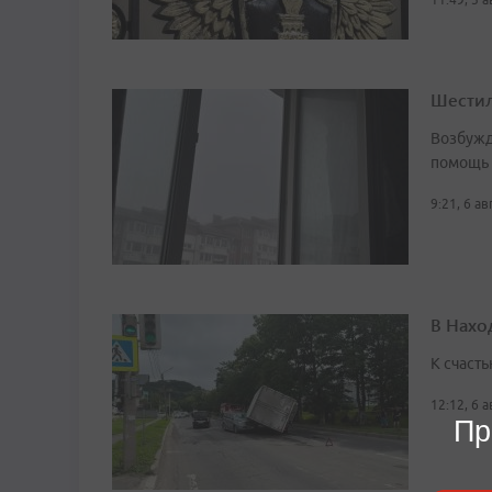
Шестил
Возбужд
помощь
9:21, 6 а
В Нахо
К счасть
12:12, 6 
Пр