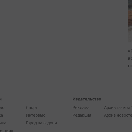
«
в
н
и
Издательство
во
Спорт
Реклама
Архив газеты 
ка
Интервью
Редакция
Архив новост
ика
Город на ладони
ествия