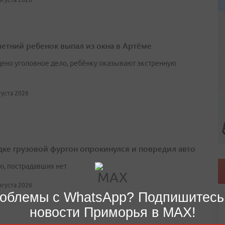
етний ребенок выпал из окна в Артёме
ено уголовное дело, ребёнку оказывают экстренную
вгуста 2026
дке грузовой фургон опрокинулся и повредил авто
ю, пострадавших нет
августа 2026
облемы с WhatsApp? Подпишитесь
новости Приморья в MAX!