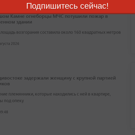
Подпишитесь сейчас!
шом Камне огнеборцы МЧС потушили пожар в
енном здании
лощадь возгорания составила около 160 квадратных метров
августа 2026
дивостоке задержали женщину с крупной партией
иков
ние племянники, которые находились с ней в квартире,
ы под опеку
09:48