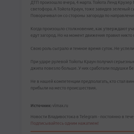
ДТП произошло вчера, 4 марта. Тойота Ленд Крузер 
светофора. А Тойота Краун, тоже завидев зеленый с
Поворачивал он со стороны загорода по направлени
Когда произошло столкновение, как утверждают уча
едут загород. Но на момент движения правил никто 
Свою роль сыграло и темное время суток. Не успели
При ударе рулевой Тойоты Краун получил серьезные
джипа повезло больше. У них сработали подушки б
Не в нашей компетенции предполагать, кто стал ви
прибыли на место происшествия.
Источник:
vlmax.ru
Новости Владивостока в Telegram - постоянно в тече
Подписывайтесь одним нажатием!