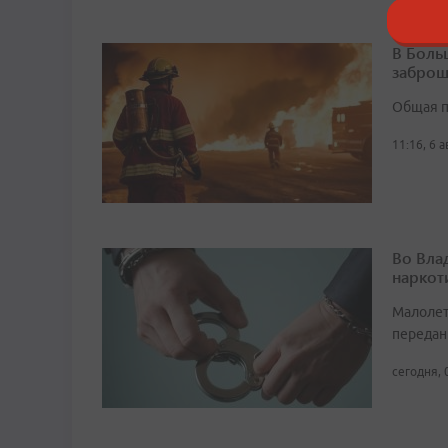
В Боль
заброш
Общая п
11:16, 6 
Во Вла
наркот
Малолет
передан
сегодня, 