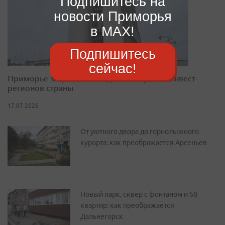
Подпишитесь на
новости Приморья
в MAX!
Подпишитесь
сейчас!
Приморье закрепилось в десятке лучших инвест-
регионов страны
17.07.2026
От уютного двора до горнолыжного
курорта: как преображается Арсеньев
Новый парк, сквер с фонтаном и 50
квартир: как преображается
Дальнегорск