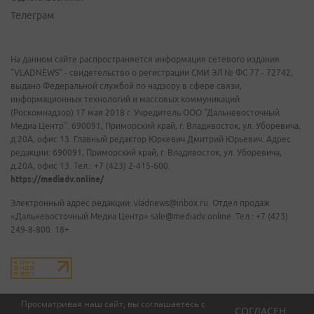
Телеграм
На данном сайте распространяется информация сетевого издания
"VLADNEWS" - свидетельство о регистрации СМИ ЭЛ № ФС 77 - 72742,
выдано Федеральной службой по надзору в сфере связи,
информационных технологий и массовых коммуникаций
(Роскомнадзор) 17 мая 2018 г. Учредитель ООО "Дальневосточный
Медиа Центр". 690091, Приморский край, г. Владивосток, ул. Уборевича,
д.20А, офис 13. Главный редактор Юркевич Дмитрий Юрьевич. Адрес
редакции: 690091, Приморский край, г. Владивосток, ул. Уборевича,
д.20А, офис 13. Тел.: +7 (423) 2-415-600.
https://mediadv.online/
Электронный адрес редакции: vladnews@inbox.ru. Отдел продаж
«Дальневосточный Медиа Центр» sale@mediadv.online. Тел.: +7 (423)
249-8-800. 18+
Просматривая наш сайт, вы соглашаетесь с
СОГЛАСЕН