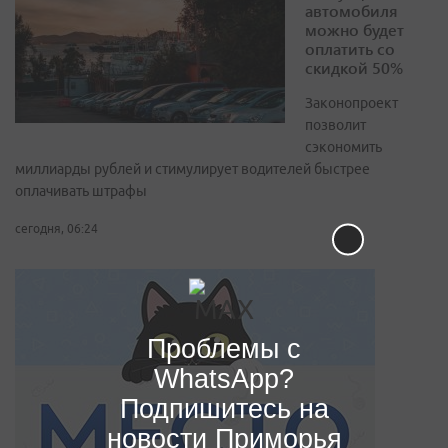
автомобиля
можно будет
оплатить со
скидкой 50%
Законопроект
позволит
сэкономить
миллиарды рублей и стимулирует водителей быстрее
оплачивать штрафы
сегодня, 06:24
Проблемы с
WhatsApp?
Подпишитесь на
новости Приморья