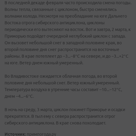
В последней декаде февраля часто происходила смена погоды.
Волны тепла, связанные с циклоном, быстро сменялись
волнами холода. Несмотря на преобладание на юге Дальнего
Востока отрога сибирского антициклона, циклоны
периодически его вытесняют на восток. Вот и завтра, 2 марта, к
Приморью подойдет очередной неглубокий циклон с запада.
Он вызовет небольшой снег в западной половине края, во
второй половине дня снег распространится на восточные
районы. В крае потеплеет до −3...−8°C на севере, и до −3...+2°C
на юге. Ветер днем южный умеренный.
Во Владивостоке ожидается облачная погода, во второй
половине дня небольшой снег. Ветер южный умеренный.
Температура воздуха в утренние часы составит −10...−12°C,
днем −4...−6°C.
В ночь на среду, 3 марта, циклон покинет Приморье и осадки
прекратятся. В тыл ему с севера распространится отрог
сибирского антициклона. В крае снова похолодает.
Источник:
примпогода.ру