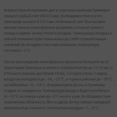
Вчера в первой половине дня в отдельных районах Приморья
прошел слабый снег (00-0.3 мм). Во Владивостоке и в его
пригороде выпало 0.3-0.5 мм. Небольшой снег был вызван
малоактивным атмосферным разделом, который пришел
запада и принес волну теплого воздуха. Температура воздуха в
южной половине края повысилась до слабо отрицательных
значений. Во Владивостоке максимальная температура
составила −2°C.
После прохождения атмосферного фронта на большей части
территории Приморья усилился северный ветер до 12-14 м/с, а
в Посьете порывы достигали 19 м/с. Сегодня утром, 1 марта,
воздух выхолодился до −18...−23°C, в горных районах до −29°C,
на побережье −9...−14°C. В первый день весны в Приморье
осадки не ожидаются. Температура воздуха будет колебаться
от −12°C на севере края до −5°C на юге края. Во Владивостоке
переменная облачность, без осадков. Ветер северо-западный
умеренный до сильного. Температура воздуха −7...−9°C.