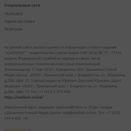
Социальные сети
vkontakte
Одноклассники
Телеграм
На данном сайте распространяется информация сетевого издания
"VLADNEWS" - свидетельство о регистрации СМИ ЭЛ № ФС 77 - 72742,
выдано Федеральной службой по надзору в сфере связи,
информационных технологий и массовых коммуникаций
(Роскомнадзор) 17 мая 2018 г. Учредитель ООО "Дальневосточный
Медиа Центр". 690091, Приморский край, г. Владивосток, ул. Уборевича,
д.20А, офис 13. Главный редактор Юркевич Дмитрий Юрьевич. Адрес
редакции: 690091, Приморский край, г. Владивосток, ул. Уборевича,
д.20А, офис 13. Тел.: +7 (423) 2-415-600.
https://mediadv.online/
Электронный адрес редакции: vladnews@inbox.ru. Отдел продаж
«Дальневосточный Медиа Центр» sale@mediadv.online. Тел.: +7 (423)
249-8-800. 18+