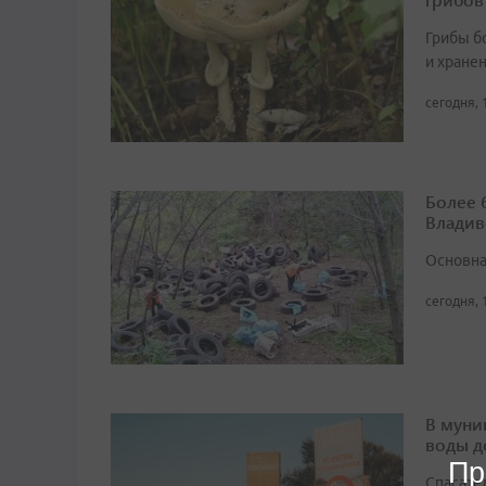
Грибы б
и хране
сегодня, 
Более 
Владив
Основна
сегодня, 
В муни
воды д
Пр
Спасате