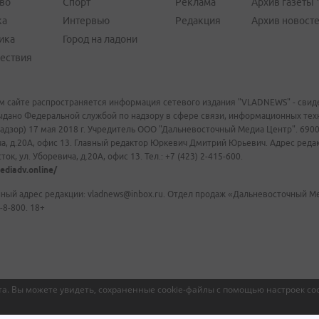
во
Спорт
Реклама
Архив газеты 
ка
Интервью
Редакция
Архив новост
ика
Город на ладони
ествия
м сайте распространяется информация сетевого издания "VLADNEWS" - свиде
ыдано Федеральной службой по надзору в сфере связи, информационных те
адзор) 17 мая 2018 г. Учредитель ООО "Дальневосточный Медиа Центр". 69009
а, д.20А, офис 13. Главный редактор Юркевич Дмитрий Юрьевич. Адрес редакц
ок, ул. Уборевича, д.20А, офис 13. Тел.: +7 (423) 2-415-600.
ediadv.online/
ный адрес редакции: vladnews@inbox.ru. Отдел продаж «Дальневосточный Мед
-8-800. 18+
а. Вы можете увидеть, сохраненные cookie-файлы с помощью настроек coo