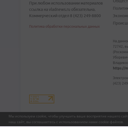
Общест
При любом использовании материалов
Полити
ссылка на vladnews.ru обязательна.
Коммерческий отдел 8 (423) 249-8800
Эконом
Происш
Политика обработки персональных данных
На данно
72742, в
(Роскомн
Уборевич
Владивост
https://m
Электрон
(423) 249
Мы используем cookie, чтобы улучшить ваше восприятие нашего сайт
наш сайт, вы соглашаетесь с использованием нами
cookie-файлов
.