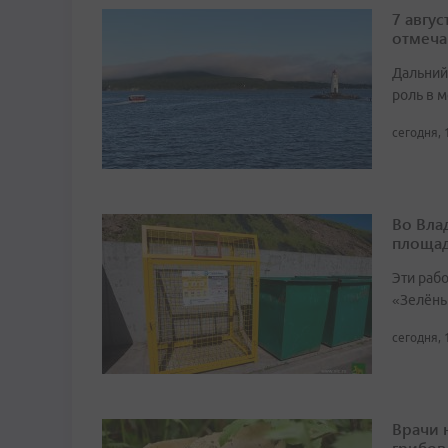
7 авгу
отмеча
Дальний
роль в м
сегодня, 
Во Вла
площа
Эти раб
«Зелёны
сегодня, 
Врачи 
грибов