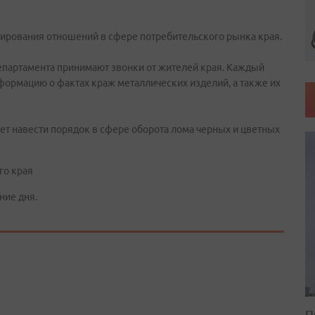
лирования отношений в сфере потребительского рынка края.
 департамента принимают звонки от жителей края. Каждый
формацию о фактах краж металлических изделий, а также их
ет навести порядок в сфере оборота лома черных и цветных
го края
ние дня.
П