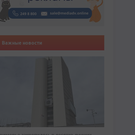
Важные новости
риморье закрепилось в десятке лучших