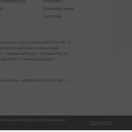
"Владивосток"
vkontakte
ей
Одноклассники
Телеграм
тельство о регистрации СМИ ЭЛ № ФС 77 -
хнологий и массовых коммуникаций
1, Приморский край, г. Владивосток, ул.
ии: 690091, Приморский край, г.
иа Центр» sale@mediadv.online. Тел.: +7
kie в вашем браузере.
Просматривая
СОГЛАСЕН