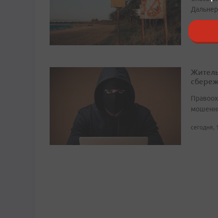
Дальнер
сегодня, 
Житель
сбере
Правоох
мошенни
сегодня, 