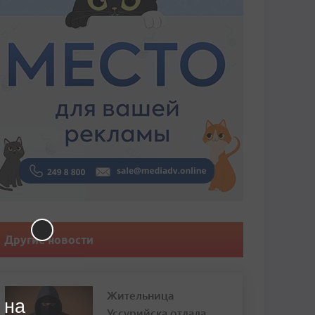
Другие новости
Жительница
 на
Уссурийска отдала