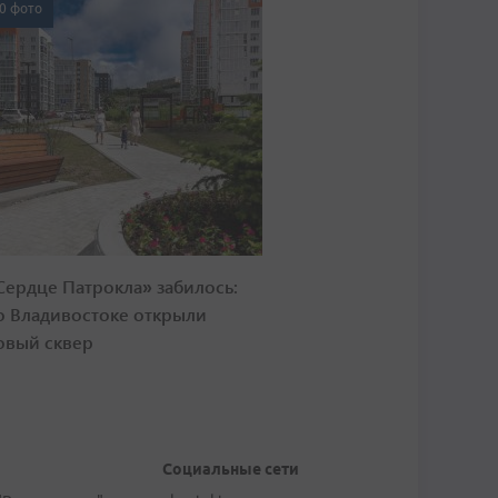
0 фото
Сердце Патрокла» забилось:
о Владивостоке открыли
овый сквер
Социальные сети