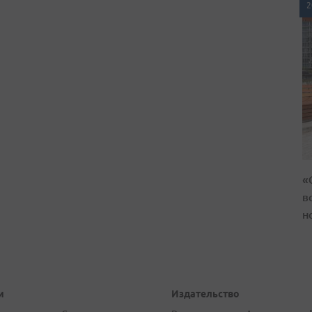
2
«
в
н
и
Издательство