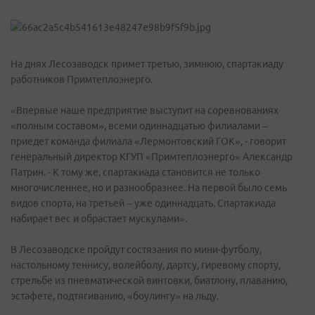
На днях Лесозаводск примет третью, зимнюю, спартакиаду
работников Примтеплоэнерго.
«Впервые наше предприятие выступит на соревнованиях
«полным составом», всеми одиннадцатью филиалами –
приедет команда филиала «Лермонтовский ГОК», - говорит
генеральный директор КГУП «Примтеплоэнерго» Александр
Патрин. - К тому же, спартакиада становится не только
многочисленнее, но и разнообразнее. На первой было семь
видов спорта, на третьей – уже одиннадцать. Спартакиада
набирает вес и обрастает мускулами».
В Лесозаводске пройдут состязания по мини-футболу,
настольному теннису, волейболу, дартсу, гиревому спорту,
стрельбе из пневматической винтовки, биатлону, плаванию,
эстафете, подтягиванию, «боулингу» на льду.