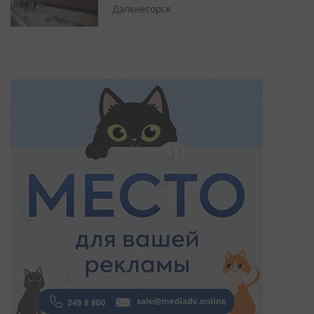
Дальнегорск