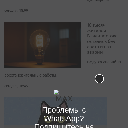
сегодня, 18:00
16 тысяч
жителей
Владивостоке
остались без
света из-за
аварии
Ведутся аварийно-
восстановительные работы.
сегодня, 18:45
Проблемы с
WhatsApp?
Подпишитесь на