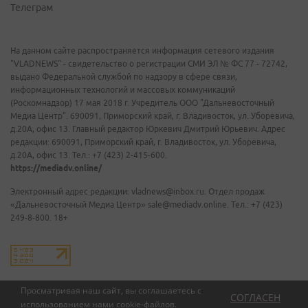
Телеграм
На данном сайте распространяется информация сетевого издания
"VLADNEWS" - свидетельство о регистрации СМИ ЭЛ № ФС 77 - 72742,
выдано Федеральной службой по надзору в сфере связи,
информационных технологий и массовых коммуникаций
(Роскомнадзор) 17 мая 2018 г. Учредитель ООО "Дальневосточный
Медиа Центр". 690091, Приморский край, г. Владивосток, ул. Уборевича,
д.20А, офис 13. Главный редактор Юркевич Дмитрий Юрьевич. Адрес
редакции: 690091, Приморский край, г. Владивосток, ул. Уборевича,
д.20А, офис 13. Тел.: +7 (423) 2-415-600.
https://mediadv.online/
Электронный адрес редакции: vladnews@inbox.ru. Отдел продаж
«Дальневосточный Медиа Центр» sale@mediadv.online. Тел.: +7 (423)
249-8-800. 18+
Просматривая наш сайт, вы соглашаетесь с
СОГЛАСЕН
использованием нами
cookie-файлов
.