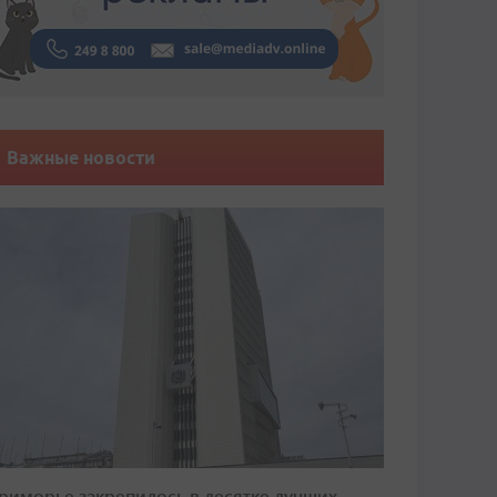
Важные новости
риморье закрепилось в десятке лучших