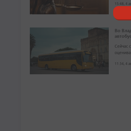
15:48, 4 
Во Вла
автобу
Сейчас 
оценива
11:34, 4 