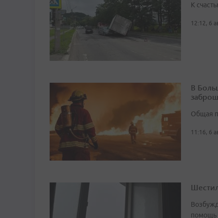
К счасть
12:12, 6 
В Боль
заброш
Общая п
11:16, 6 
Шестил
Возбужд
помощь