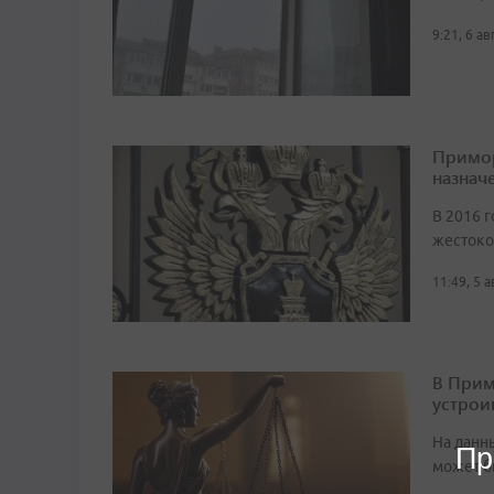
9:21, 6 а
Примор
назначе
В 2016 г
жестоко
11:49, 5 
В Прим
устрои
На данн
Пр
может б