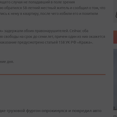
оящего случая не попадавший в поле зрения
 обратился 58-летний местный житель и сообщил о том, что
ись к нему в квартиру, после чего избили его и похитили
м» задержали обоих правонарушителей. Сейчас оба
 свободы на срок до семи лет, причем один из них окажется
наказание предусмотрено статьей 158 УК РФ «Кража».
ние дня.
дке грузовой фургон опрокинулся и повредил авто
П