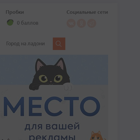
Пробки
Социальные сети
0 баллов
Город на ладони