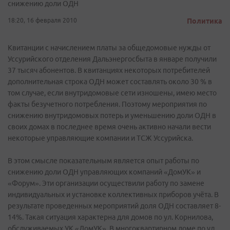
снижению доли ОДН
18:20, 16 февраля 2010
Политика
Квитанции с начислением платы за общедомовые нужды от
Уссурийского отделения Дальэнергосбыта в январе получили
37 тысяч абонентов. В квитанциях некоторых потребителей
дополнительная строка ОДН может составлять около 30 % в
том случае, если внутридомовые сети изношены, имею место
факты безучетного потребления. Поэтому мероприятия по
снижению внутридомовых потерь и уменьшению доли ОДН в
своих домах в последнее время очень активно начали вести
некоторые управляющие компании и ТСЖ Уссурийска.
В этом смысле показательным является опыт работы по
снижению доли ОДН управляющих компаний «ДомУК» и
«Форум». Эти организации осуществили работу по замене
индивидуальных и установке коллективных приборов учёта. В
результате проведенных мероприятий доля ОДН составляет 8-
14%. Такая ситуация характерна для домов по ул. Корнилова,
обслуживаемых УК «ДомУК». В многоквартирном доме по ул.