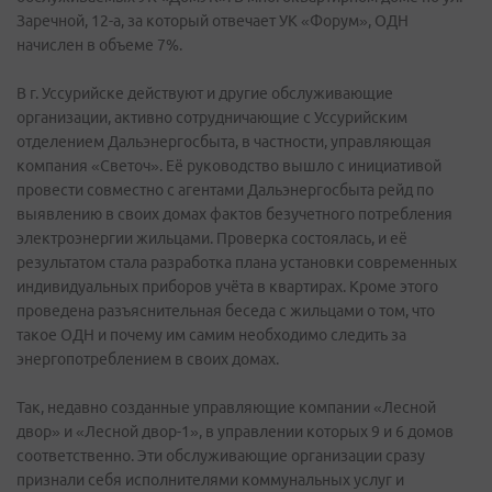
Заречной, 12-а, за который отвечает УК «Форум», ОДН
начислен в объеме 7%.
В г. Уссурийске действуют и другие обслуживающие
организации, активно сотрудничающие с Уссурийским
отделением Дальэнергосбыта, в частности, управляющая
компания «Светоч». Её руководство вышло с инициативой
провести совместно с агентами Дальэнергосбыта рейд по
выявлению в своих домах фактов безучетного потребления
электроэнергии жильцами. Проверка состоялась, и её
результатом стала разработка плана установки современных
индивидуальных приборов учёта в квартирах. Кроме этого
проведена разъяснительная беседа с жильцами о том, что
такое ОДН и почему им самим необходимо следить за
энергопотреблением в своих домах.
Так, недавно созданные управляющие компании «Лесной
двор» и «Лесной двор-1», в управлении которых 9 и 6 домов
соответственно. Эти обслуживающие организации сразу
признали себя исполнителями коммунальных услуг и