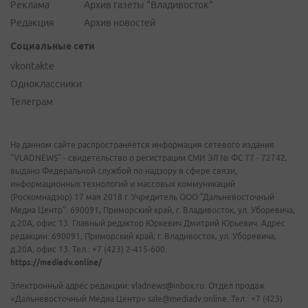
Реклама
Архив газеты "Владивосток"
Редакция
Архив новостей
Социальные сети
vkontakte
Одноклассники
Телеграм
На данном сайте распространяется информация сетевого издания
"VLADNEWS" - свидетельство о регистрации СМИ ЭЛ № ФС 77 - 72742,
выдано Федеральной службой по надзору в сфере связи,
информационных технологий и массовых коммуникаций
(Роскомнадзор) 17 мая 2018 г. Учредитель ООО "Дальневосточный
Медиа Центр". 690091, Приморский край, г. Владивосток, ул. Уборевича,
д.20А, офис 13. Главный редактор Юркевич Дмитрий Юрьевич. Адрес
редакции: 690091, Приморский край, г. Владивосток, ул. Уборевича,
д.20А, офис 13. Тел.: +7 (423) 2-415-600.
https://mediadv.online/
Электронный адрес редакции: vladnews@inbox.ru. Отдел продаж
«Дальневосточный Медиа Центр» sale@mediadv.online. Тел.: +7 (423)