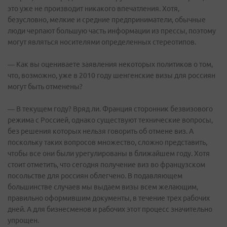
это уже не производит никакого впечатления. Хотя,
безусловно, мелкие и средние предприниматели, обычные
люди черпают большую часть информации из прессы, поэтому
могут являться носителями определенных стереотипов.
— Как вы оцениваете заявления некоторых политиков о том,
что, возможно, уже в 2010 году шенгенские визы для россиян
могут быть отменены?
— В текущем году? Вряд ли. Франция сторонник безвизового
режима с Россией, однако существуют технические вопросы,
без решения которых нельзя говорить об отмене виз. А
поскольку таких вопросов множество, сложно представить,
чтобы все они были урегулированы в ближайшем году. Хотя
стоит отметить, что сегодня получение виз во французском
посольстве для россиян облегчено. В подавляющем
большинстве случаев мы выдаем визы всем желающим,
правильно оформившим документы, в течение трех рабочих
дней. А для бизнесменов и рабочих этот процесс значительно
упрощен.