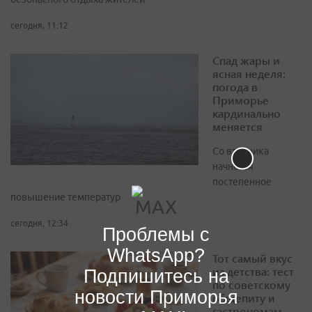
сегодня, 11:12
Спад жары и
ясная неделя:
погода в
Приморье
кардинально
меняется
Со вторника
начнётся
постепенное
повышение температур
сегодня, 12:34
Проблемы с
WhatsApp?
Тот самый вкус
из детства: тест
Подпишитесь на
по советскому
новости Приморья
общепиту и
гастрономам