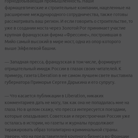
горнодобывающая промышленность. Наши
фармацевтические и строительные компании, нацеленные на
расширение международного сотрудничества, также готовы
рассматривать ваш регион. И если говорить о строительстве, то
уже в создании моста через Золотой Рог принимает участие
крупная французская фирма «Фрессине», построившая в
Мийо самый высокий в мире мост, одна из опор которого
выше Эйфелевой башни.
— Западная пресса, французская в том числе, формирует
отрицательный имидж России в глазах своих читателей. К
примеру, газета Liberation в не самом лучшем свете выставила
губернатора Приморья Сергея Дарькина и его супругу.
— Что касается публикации в Liberation, никаких
комментариев дать не могу, так как она не попадалась мне на
глаза. Но в целом скажу, что пресса интересуется поездами,
которые опаздывают. Советская и перестроечная Россия уже
осталась в истории, но газеты и журналы продолжают
тиражировать образ тоталитарно-криминальной страны.
Уверен, что на представителей крупного бизнеса во Франции