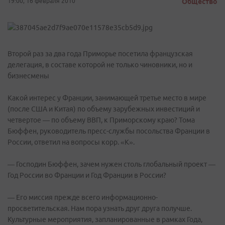
19:00, 16 февраля 2010
Общество
Второй раз за два года Приморье посетила французская
делегация, в составе которой не только чиновники, но и
бизнесмены
Какой интерес у Франции, занимающей третье место в мире
(после США и Китая) по объему зарубежных инвестиций и
четвертое — по объему ВВП, к Приморскому краю? Тома
Бюффен, руководитель пресс-службы посольства Франции в
России, ответил на вопросы корр. «К».
— Господин Бюффен, зачем нужен столь глобальный проект —
Год России во Франции и Год Франции в России?
— Его миссия прежде всего информационно-
просветительская. Нам пора узнать друг друга получше.
Культурные мероприятия, запланированные в рамках Года,