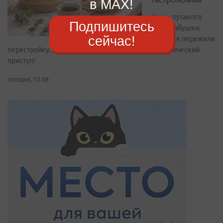
в MAX!
Здесь путаются
Подпишитесь
даже бабушки,
сейчас!
которые пережили
перестройку. Проходите, пока не начался ностальгический
приступ!
сегодня, 12:49