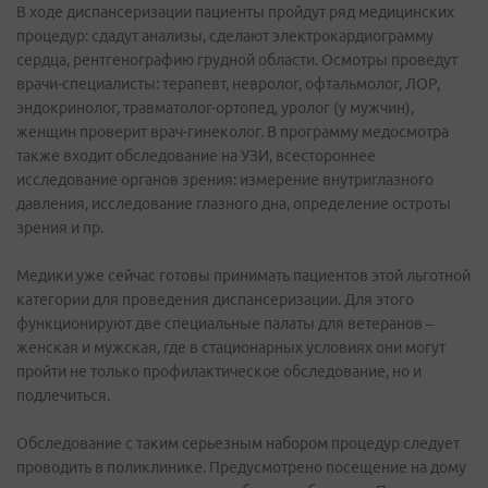
В ходе диспансеризации пациенты пройдут ряд медицинских
процедур: сдадут анализы, сделают электрокардиограмму
сердца, рентгенографию грудной области. Осмотры проведут
врачи-специалисты: терапевт, невролог, офтальмолог, ЛОР,
эндокринолог, травматолог-ортопед, уролог (у мужчин),
женщин проверит врач-гинеколог. В программу медосмотра
также входит обследование на УЗИ, всестороннее
исследование органов зрения: измерение внутриглазного
давления, исследование глазного дна, определение остроты
зрения и пр.
Медики уже сейчас готовы принимать пациентов этой льготной
категории для проведения диспансеризации. Для этого
функционируют две специальные палаты для ветеранов –
женская и мужская, где в стационарных условиях они могут
пройти не только профилактическое обследование, но и
подлечиться.
Обследование с таким серьезным набором процедур следует
проводить в поликлинике. Предусмотрено посещение на дому