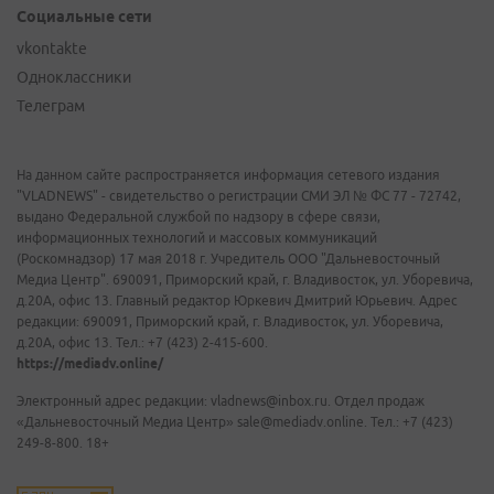
Социальные сети
vkontakte
Одноклассники
Телеграм
На данном сайте распространяется информация сетевого издания
"VLADNEWS" - свидетельство о регистрации СМИ ЭЛ № ФС 77 - 72742,
выдано Федеральной службой по надзору в сфере связи,
информационных технологий и массовых коммуникаций
(Роскомнадзор) 17 мая 2018 г. Учредитель ООО "Дальневосточный
Медиа Центр". 690091, Приморский край, г. Владивосток, ул. Уборевича,
д.20А, офис 13. Главный редактор Юркевич Дмитрий Юрьевич. Адрес
редакции: 690091, Приморский край, г. Владивосток, ул. Уборевича,
д.20А, офис 13. Тел.: +7 (423) 2-415-600.
https://mediadv.online/
Электронный адрес редакции: vladnews@inbox.ru. Отдел продаж
«Дальневосточный Медиа Центр» sale@mediadv.online. Тел.: +7 (423)
249-8-800. 18+