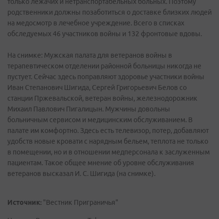
только лежачих и нетранспортабельных больных. Поэтому
родственники должны позаботиться о доставке близких людей
на медосмотр в лечебное учреждение. Всего в списках
обследуемых 46 участников войны и 132 фронтовые вдовы.
На снимке: Мужская палата для ветеранов войны в
терапевтическом отделении районной больницы никогда не
пустует. Сейчас здесь поправляют здоровье участники войны
Иван Степанович Шигида, Сергей Григорьевич Белов со
станции Пржевальской, ветеран войны, железнодорожник
Михаил Павлович Пигалицын. Мужчины довольны
больничным сервисом и медицинским обслуживанием. В
палате им комфортно. Здесь есть телевизор, потер, добавляют
удобств новые кровати с нарядным бельем, теплота не только
в помещении, но и в отношении медперсонала к заслуженным
пациентам. Такое общее мнение об уровне обслуживания
ветеранов высказал И. С. Шигида (на снимке).
Источник:
"Вестник Приграничья"