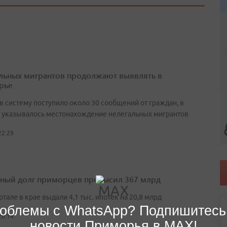
льных мигрантов продолжают выявлять в
рье
в систему поступило около 30 сообщений от граждан, в
 указывалось местонахождение нелегальных мигрантов
22:29
ный долг приморцев превысил 367 млрд
артале в крае выдали 4,1 тыс. ипотек на 20,8 млрд
облемы с WhatsApp? Подпишитесь
20:14
новости Приморья в MAX!