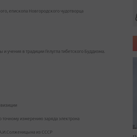
ого, епископа Новгородского чудотворца
 и учения в традиции Гелугпа тибетского Буддизма.
квизиции
о точному измерению заряда электрона
А.И.Солженицына из СССР
П