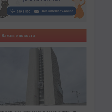
Важные новости
риморье закрепилось в десятке лучших