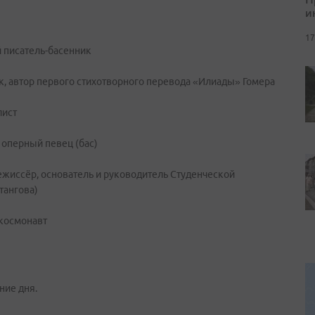
и
17
 писатель-басенник
к, автор первого стихотворного перевода «Илиады» Гомера
лист
оперный певец (бас)
режиссёр, основатель и руководитель Студенческой
тангова)
 космонавт
ние дня.