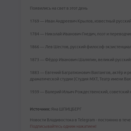
Появились на свет в этот день
1769 — Иван Андреевич Крылов, известный русский
1784 — Николай Иванович Гнедич, поэт и переводчи
1866 — Лев Шестов, русский философ-экзистенциа
1873 — Фёдор Иванович Шаляпин, великий русский 
1883 — Евгений Багратионович Вахтангов, актёр и 
драматической студии (Студия МХТ, Театр имени Вах
1939 — Валерий Ильич Рождественский, советский
Источник:
Яна ШПИЦБЕРГ
Новости Владивостока в Telegram - постоянно в тече
Подписывайтесь одним нажатием!