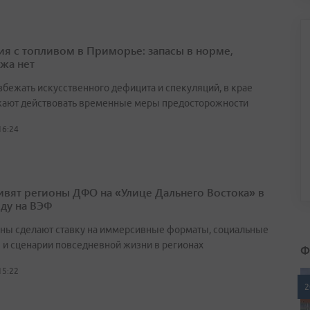
ия с топливом в Приморье: запасы в норме,
жа нет
збежать искусственного дефицита и спекуляций, в крае
ают действовать временные меры предосторожности
16:24
ивят регионы ДФО на «Улице Дальнего Востока» в
оду на ВЭФ
ны сделают ставку на иммерсивные форматы, социальные
 и сценарии повседневной жизни в регионах
Ф
15:22
2