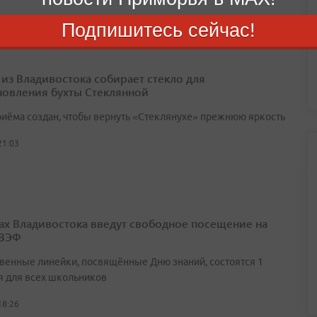
Подпишитесь сейчас!
 из Владивостока собирает стекло для
новления бухты Стеклянной
риёма создан, чтобы вернуть «Стеклянухе» прежнюю яркость
21:03
ах Владивостока введут свободное посещение на
 ВЭФ
венные линейки, посвящённые Дню знаний, состоятся 1
я для всех школьников
18:26