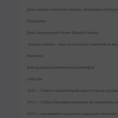
День памяти святителя Никиты, затворника Печерск
Праздники
День Защитников Учения (Балдэн Лхамо)
«Балдэн Лхамо» - одна из основных защитников веры
Именины
Виктор,Евдокия,Иван,Никита,Никифор
События
1633 — Галилео Галилей прибывает в Рим на суд ин
1912 — Роберт Милликен начинает эксперименты п
1974 — принимается решение о высылке писателя 