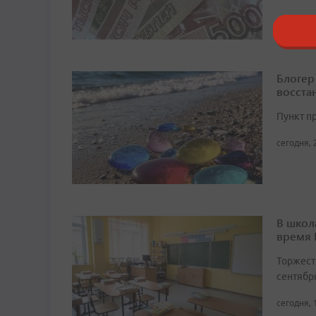
Блогер
восста
Пункт п
сегодня, 
В школ
время
Торжест
сентябр
сегодня, 