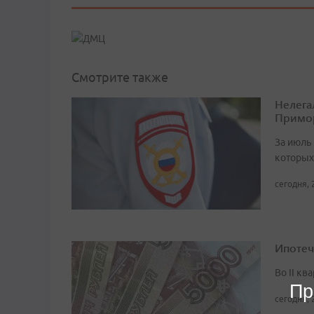
Смотрите также
Нелега
Примо
За июль 
которых
сегодня, 
Ипотеч
Во II кв
Пр
сегодня, 