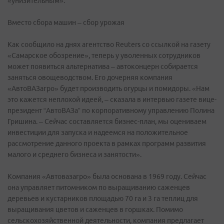
«унизительным».
Вместо сбора машин – сбор урожая
Как сообщило на днях агентство Reuters со ссылкой на газету
«Самарское обозрение», теперь у уволенных сотрудников
может появиться альтернатива – автоконцерн собирается
заняться овощеводством. Его дочерняя компания
«АвтоВАЗагро» будет производить огурцы и помидоры. «Нам
это кажется неплохой идеей, – сказала в интервью газете вице-
президент “АвтоВАЗа” по корпоративному управлению Полина
Гришина. – Сейчас составляется бизнес-план, мы оцениваем
инвестиции для запуска и надеемся на положительное
рассмотрение данного проекта в рамках программ развития
малого и среднего бизнеса и занятости».
Компания «Автовазагро» была основана в 1969 году. Сейчас
она управляет питомником по выращиванию саженцев
деревьев и кустарников площадью 70 га и 3 га теплиц для
выращивания цветов и саженцев в горшках. Помимо
сельскохозяйственной деятельности, компания предлагает