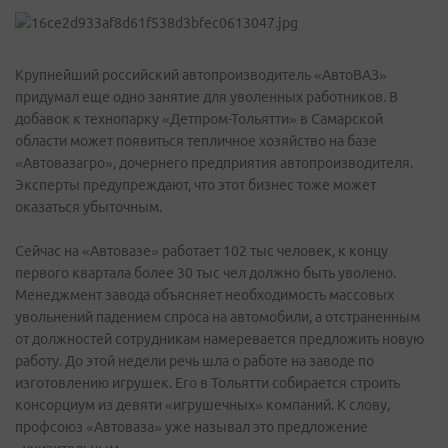
Крупнейший российский автопроизводитель «АвтоВАЗ»
придумал еще одно занятие для уволенных работников. В
добавок к технопарку «Детпром-Тольятти» в Самарской
области может появиться тепличное хозяйство на базе
«Автовазагро», дочернего предприятия автопроизводителя.
Эксперты предупреждают, что этот бизнес тоже может
оказаться убыточным.
Сейчас на «Автовазе» работает 102 тыс человек, к концу
первого квартала более 30 тыс чел должно быть уволено.
Менеджмент завода объясняет необходимость массовых
увольнений падением спроса на автомобили, а отстраненным
от должностей сотрудникам намеревается предложить новую
работу. До этой недели речь шла о работе на заводе по
изготовлению игрушек. Его в Тольятти собирается строить
консорциум из девяти «игрушечных» компаний. К слову,
профсоюз «Автоваза» уже называл это предложение