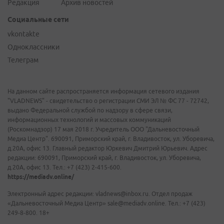
Редакция
Архив новостей
Социальные сети
vkontakte
Одноклассники
Телеграм
На данном сайте распространяется информация сетевого издания
"VLADNEWS" - свидетельство о регистрации СМИ ЭЛ № ФС 77 - 72742,
выдано Федеральной службой по надзору в сфере связи,
информационных технологий и массовых коммуникаций
(Роскомнадзор) 17 мая 2018 г. Учредитель ООО "Дальневосточный
Медиа Центр". 690091, Приморский край, г. Владивосток, ул. Уборевича,
д.20А, офис 13. Главный редактор Юркевич Дмитрий Юрьевич. Адрес
редакции: 690091, Приморский край, г. Владивосток, ул. Уборевича,
д.20А, офис 13. Тел.: +7 (423) 2-415-600.
https://mediadv.online/
Электронный адрес редакции: vladnews@inbox.ru. Отдел продаж
«Дальневосточный Медиа Центр» sale@mediadv.online. Тел.: +7 (423)
249-8-800. 18+