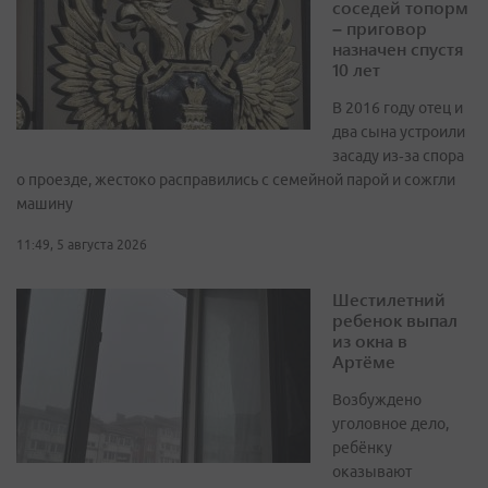
соседей топорм
– приговор
назначен спустя
10 лет
В 2016 году отец и
два сына устроили
засаду из‑за спора
о проезде, жестоко расправились с семейной парой и сожгли
машину
11:49, 5 августа 2026
Шестилетний
ребенок выпал
из окна в
Артёме
Возбуждено
уголовное дело,
ребёнку
оказывают