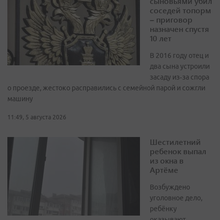
сыновьями убил
соседей топорм
– приговор
назначен спустя
10 лет
В 2016 году отец и
два сына устроили
засаду из‑за спора
о проезде, жестоко расправились с семейной парой и сожгли
машину
11:49, 5 августа 2026
Шестилетний
ребенок выпал
из окна в
Артёме
Возбуждено
уголовное дело,
ребёнку
оказывают