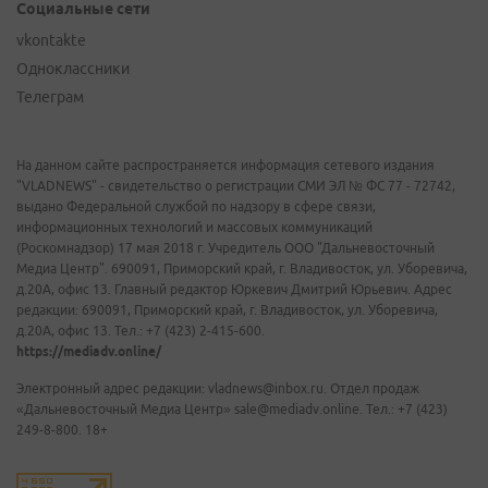
Социальные сети
vkontakte
Одноклассники
Телеграм
На данном сайте распространяется информация сетевого издания
"VLADNEWS" - свидетельство о регистрации СМИ ЭЛ № ФС 77 - 72742,
выдано Федеральной службой по надзору в сфере связи,
информационных технологий и массовых коммуникаций
(Роскомнадзор) 17 мая 2018 г. Учредитель ООО "Дальневосточный
Медиа Центр". 690091, Приморский край, г. Владивосток, ул. Уборевича,
д.20А, офис 13. Главный редактор Юркевич Дмитрий Юрьевич. Адрес
редакции: 690091, Приморский край, г. Владивосток, ул. Уборевича,
д.20А, офис 13. Тел.: +7 (423) 2-415-600.
https://mediadv.online/
Электронный адрес редакции: vladnews@inbox.ru. Отдел продаж
«Дальневосточный Медиа Центр» sale@mediadv.online. Тел.: +7 (423)
249-8-800. 18+