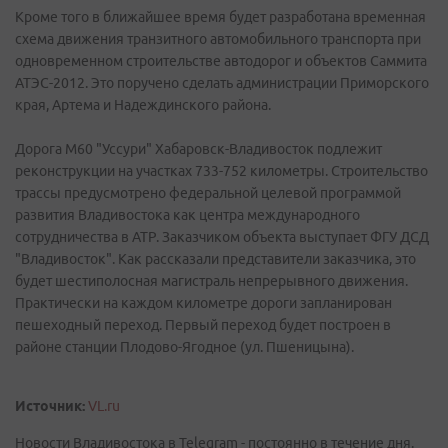
Кроме того в ближайшее время будет разработана временная
схема движения транзитного автомобильного транспорта при
одновременном строительстве автодорог и объектов Саммита
АТЭС-2012. Это поручено сделать администрации Приморского
края, Артема и Надеждинского района.
Дорога М60 "Уссури" Хабаровск-Владивосток подлежит
реконструкции на участках 733-752 километры. Строительство
трассы предусмотрено федеральной целевой программой
развития Владивостока как центра международного
сотрудничества в АТР. Заказчиком объекта выступает ФГУ ДСД
"Владивосток". Как рассказали представители заказчика, это
будет шестиполосная магистраль непрерывного движения.
Практически на каждом километре дороги запланирован
пешеходный переход. Первый переход будет построен в
районе станции Плодово-Ягодное (ул. Пшеницына).
Источник:
VL.ru
Новости Владивостока в Telegram - постоянно в течение дня.