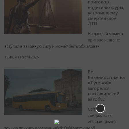
приговор
водителю фуры,
устроившему
смертельное
ДТП
На данный момент
приговор еще не
вступил в законную силу и может быть обжалован
15:48, 4 августа 2026
Во
Владивостоке на
«Луговой»
загорелся
пассажирский
автобус
Сейчас
специалисты
устанавливают
точную причину возгорания и оценивают ущерб