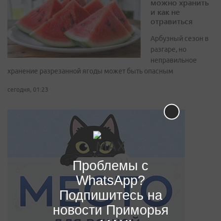
можно хранить
и как не
отравиться
Арбузный сезон в
разгаре, но
неправильное
хранение разрезанной ягоды может быть опасным
сегодня, 01:23
Проблемы с
WhatsApp?
Подпишитесь на
новости Приморья