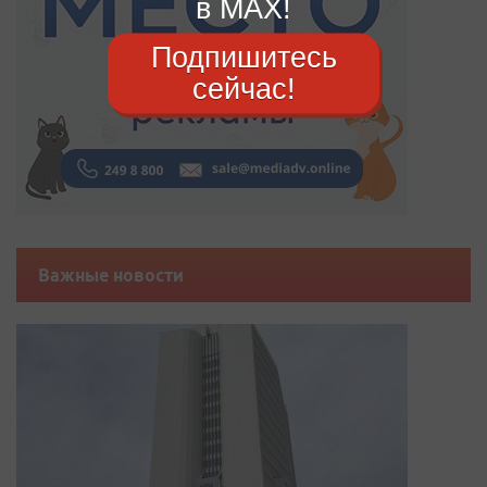
в MAX!
Подпишитесь
сейчас!
Важные новости