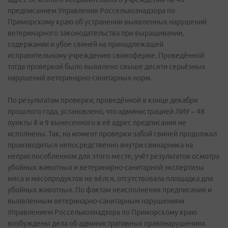
предписанием Управления Россельхознадзора по
Приморскому краю об устранении выявленных нарушений
ветеринарного законодательства при выращивании,
содержании и убое свиней на принадлежащей
исправительному учреждению свиноферме. Проведённой
тогда проверкой было выявлено свыше десяти серьёзных
нарушений ветеринарно-санитарных норм.
По результатам проверки, проведённой в конце декабря
прошлого года, установлено, что администрацией ЛИУ – 48
пункты 8 и 9 вынесенного в её адрес предписания не
исполнены. Так, на момент проверки забой свиней продолжал
производиться непосредственно внутри свинарника на
неприспособленном для этого месте, учёт результатов осмотра
убойных животных и ветеринарно-санитарной экспертизы
мяса и мясопродуктов не вёлся, отсутствовала площадка для
убойных животных. По фактам неисполнения предписания и
выявленным ветеринарно-санитарным нарушениям
Управлением Россельхознадзора по Приморскому краю
возбуждены дела об административных правонарушениях.