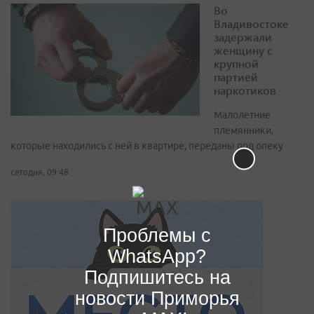
Во
Владивостоке
задержали
женщину с
крупной
партией
наркотиков
Малолетние
племянники,
которые находились с ней в квартире, переданы под опеку
сегодня, 09:48
Проблемы с
WhatsApp?
Подпишитесь на
новости Приморья