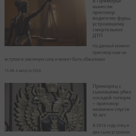
В Приморье
вынесли
приговор
водителю фуры,
устроившему
смертельное
ДТП
На данный момент
приговор еще не
вступил в законную силу и может быть обжалован
15:48, 4 августа 2026
Приморец с
сыновьями убил
соседей топорм
– приговор
назначен спустя
10 лет
В 2016 году отец и
два сына устроили