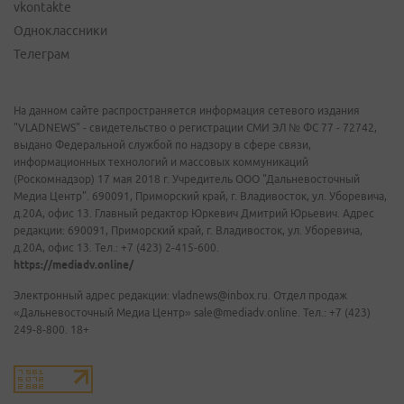
vkontakte
Одноклассники
Телеграм
На данном сайте распространяется информация сетевого издания
"VLADNEWS" - свидетельство о регистрации СМИ ЭЛ № ФС 77 - 72742,
выдано Федеральной службой по надзору в сфере связи,
информационных технологий и массовых коммуникаций
(Роскомнадзор) 17 мая 2018 г. Учредитель ООО "Дальневосточный
Медиа Центр". 690091, Приморский край, г. Владивосток, ул. Уборевича,
д.20А, офис 13. Главный редактор Юркевич Дмитрий Юрьевич. Адрес
редакции: 690091, Приморский край, г. Владивосток, ул. Уборевича,
д.20А, офис 13. Тел.: +7 (423) 2-415-600.
https://mediadv.online/
Электронный адрес редакции: vladnews@inbox.ru. Отдел продаж
«Дальневосточный Медиа Центр» sale@mediadv.online. Тел.: +7 (423)
249-8-800. 18+