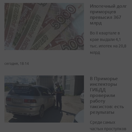
Ипотечный долг
приморцев
превысил 367
млрд
Во II квартале в
крае выдали 4,1
тыс. ипотек на 20,8
млрд
сегодня, 18:14
В Приморье
инспекторы
ГИБДД
проверили
работу
таксистов: есть
результаты
Среди самых
частых проступков